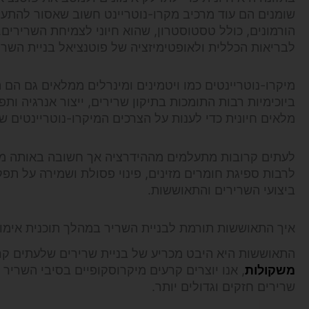
שומנים הם עוד מרכיב מקרו-נוטריינט חשוב שאסור להתעלם
הורמונים, כולל טסטוסטרון, שהוא חיוני לצמיחת השרירים. 
לבריאות הכללית ולאופטימיזציה של פוטנציאל בניית השרי
מיקרו-נוטריינטים כמו ויטמינים ומינרלים ממלאים גם הם
ביוכימיות רבות התומכות בתיקון שרירים, ייצור אנרגיה ותפ
מלאים חיונית כדי לענות על הצרכים המיקרו-נוטריינטים של
לעתים קרובות מתעלמים מההידרציה אך חשובה באותה מידה
לרבות ספיגת חומרים מזינים, פינוי פסולת ושמירה על תפ
ביצועי השרירים והתאוששות.
איך התאוששות תורמת לבניית השריר במהלך תוכנית אימו
התאוששות היא היבט מכריע של בניית שרירים שלעתים קרו
משקולות
, אנו יוצרים קרעים מיקרוסקופיים בסיבי השריר
שרירים חזקים וגדולים יותר.