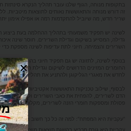
בתקופות מנוחה, הגוף שלנו עובר תהליך הנקרא סינתזת חל
זה דורש מנוחה והתאוששות נאותים לתוצאות מיטביות. ללא 
שריר חדש, מה שיוביל להתקדמות רמה או אפילו אימון יתר
לשינה יש תפקיד משמעותי בתהליך ההחלמה בעת ביצוע תו
גדילה, המסייע בשיקום וגדילת השרירים. חוסר שינה איכו
השרירים והצמיחה. חיוני לתת עדיפות לשינה מספקת כדי 
בנוסף לשינה, לתזונה יש גם תפקיד חיוני בהחלמה. צריכת
החומרים המזינים הדרושים לשיקום וגדילת השרירים. הכלל
לחדש את מאגרי הגליקוגן ולהתניע את תהליך ההתאוששות
לבסוף, שילוב טכניקות התאוששות אקטיביות כגון גלגול ק
הדם לשרירים, להפחית את כאבי השרירים ולקדם התאוששות
פסולת ומספקות חומרי הזנה לשרירים, מקלות על תהליך הת
מש
"עקביות היא המפתח": למה זה כל כך חשוב בבניית שרירי
עקביות היא גורם מכריע בהשגת תוצאות מוצלחות של בניית