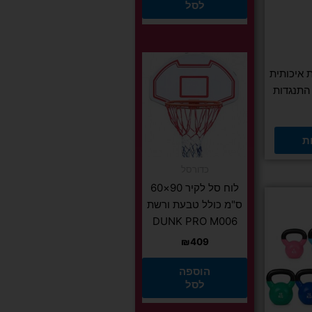
לסל
 איכותית
התנגדות
ת
כדורסל
לוח סל לקיר 90×60
ס"מ כולל טבעת ורשת
DUNK PRO M006
₪
409
הוספה
לסל