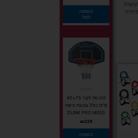
לעשות
הוספה
שיהיה
לסל
כדורסל
לוח סל לקיר 75×45
ס"מ כולל טבעת ורשת
DUNK PRO M003
₪
229
יות
הוספה