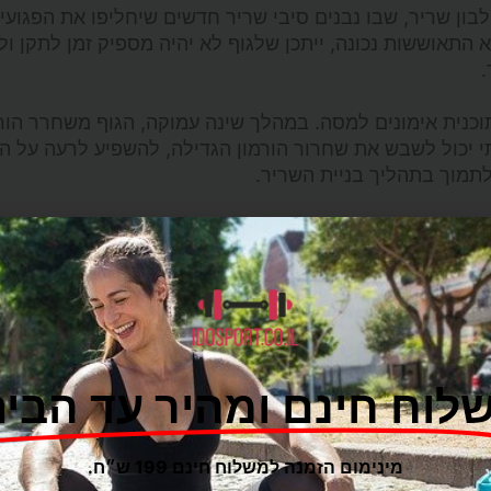
בון שריר, שבו נבנים סיבי שריר חדשים שיחליפו את הפגועי
התאוששות נכונה, ייתכן שלגוף לא יהיה מספיק זמן לתקן ול
.
כנית אימונים למסה. במהלך שינה עמוקה, הגוף משחרר הורמ
תי יכול לשבש את שחרור הורמון הגדילה, להשפיע לרעה על 
לתמוך בתהליך בניית השריר.
 כמות נאותה של חלבון, פחמימות ושומנים בריאים מסייעת 
ת ארוחות לאחר אימון המכילות גם חלבון וגם פחמימות יכול
.
צף, מתיחה ותרגילים בעצימות נמוכה יכולים לעזור לשפר את 
 מהירה יותר. פעילויות התאוששות אקטיביות ממריצות את פ
יקון.
לוח חינם ומהיר עד הבית
ם?
מינימום הזמנה למשלוח חינם 199 ש״ח.
 שריר בביצוע תוכנית אימונים למסה. ללא עקביות, זה הופך 