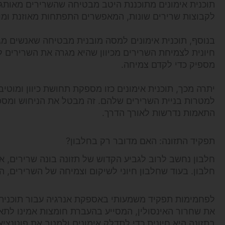
תוכנית אימונים מתוכננת היטב מבטיחה שהשרירים מאותגרי
לקבוצות שרירים שונות, המאפשרים התפתחות מאוזנת ומונע
בנוסף, תוכנית אימונים למסה מובנית מבטיחה שאנשים מגב
חיונית לצמיחת השרירים מכיוון שהיא מגרה את השרירים ל
מספיק כדי לקדם צמיחה.
יתרה מכך, תוכנית אימונים כזו מספקת תחושת כיוון ומוטי
למטרות בניית השרירים שלהם. זה מבטל את הניחוש ומס
התאמות נדרשות לאורך הדרך.
תפקיד התזונה: האם מדובר רק בחלבון?
חלבון נחשב לרוב לגביע הקדוש של תזונה בונה שרירים, 
חלבון. בעוד שחלבון חיוני לשיקום וצמיחה של השרירים, 
לפחמימות תפקיד משמעותי באספקת אנרגיה עבור תוכנית א
את שחרור האינסולין, המסייע בהעברת חומצות אמינו לתא
בתזונה היא חיונית כדי לתדלק אימונים ולמטב את פוטנציא