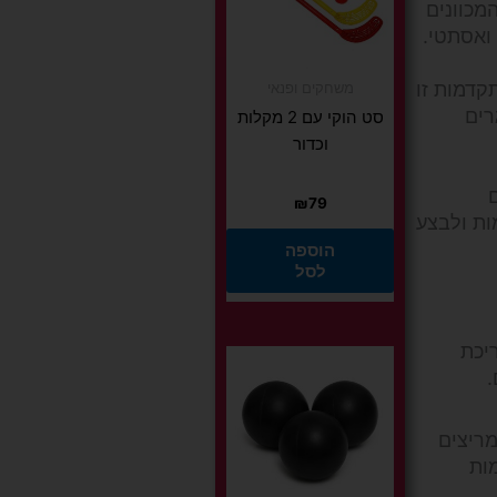
מכוונים
ואסתטי.
קדמות זו
משחקים ופנאי
רים
סט הוקי עם 2 מקלות
וכדור
₪
79
ות ולבצע
הוספה
לסל
יכת
.
מריצים
ות