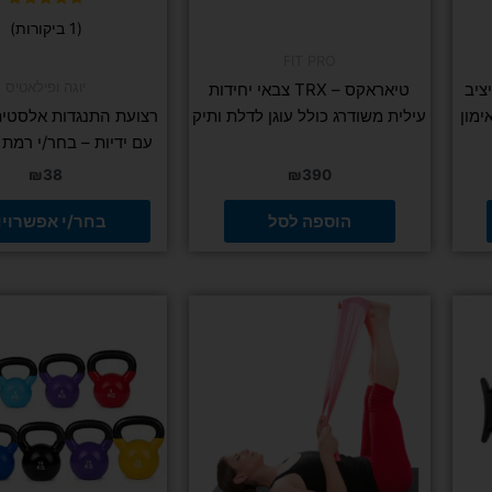
המוצר
דורג
(1 ביקורות)
5.00
מתוך 5
FIT PRO
יוגה ופילאטיס
מתח מקצועי FIT PRO יציב
טיאראקס – TRX צבאי יחידות
ימון
עילית משודרג כולל עוגן לדלת ותיק
רצועת התנגדות אלסטית
עם ידיות – בחר/י רמת 
₪
38
₪
390
הוספה לסל
בחר/י אפשרויו
למוצר
למוצר
זה
זה
יש
יש
מספר
מספר
סוגים.
סוגים.
ניתן
ניתן
לבחור
לבחור
את
את