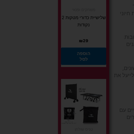
משחקים ופנאי
חיוני
שלישיית כדורי מטקות 2
נקודות
בות
₪
29
נים
הוספה
לסל
נים,
ייעל את
ים עם
ים
טניס שולחן