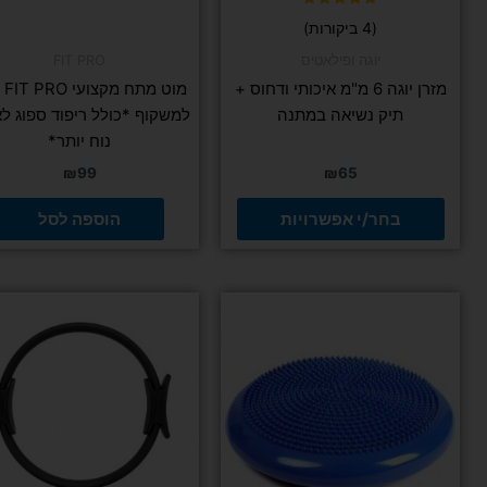
המוצר
דורג
(4 ביקורות)
5.00
מתוך 5
יוגה ופילאטיס
FIT PRO
מזרן יוגה 6 מ"מ איכותי ודחוס +
מוט 
תיק נשיאה במתנה
למשקוף *כולל ריפוד ספוג לא
נוח יותר*
₪
99
₪
65
בחר/י אפשרויות
הוספה לסל
למוצר
למוצר
זה
זה
יש
יש
מספר
מספר
סוגים.
סוגים.
ניתן
ניתן
לבחור
לבחור
את
את