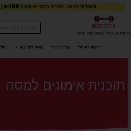
משלוח חינם ומהיר בקנייה מעל ₪199
(ל
Products
search
ת הספורט אונליין מספר 1 של ישראל
פתח משקו
יוגה ופילאטיס
מזרני כושר
משקולות וכוח
הליכ
תוכנית אימונים למסה