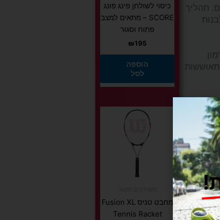
כיסוי לשולחן פינג פונג
ם. תהליך
SCORE – מתאים למצב
בנות
פתוח וסגור
₪
195
ון
הוספה
התאוששות
לסל
לספק את
למוצר
ה לעזור
זה
יש
מספר
זרימת
סוגים.
ינוי
ניתן
!
לבחור
משחקים ופנאי
את
מחבט טניס Fusion XL
האפשרויות
Tennis Racket
להיות
בעמוד