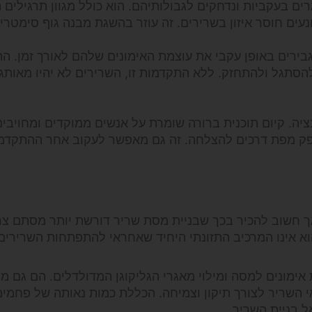
ם בעקביות ונדחקים לגבולותיהם. הוא כולל מגוון תרגילים ה
ים חוסר איזון בשרירים. זה עוזר בהשגת מבנה גוף סימטרי 
ירים באופן עקבי את עוצמת האימונים שלהם לאורך זמן. הת
הסתגל ולהתחזק. ללא התקדמות זו, השרירים לא יהיו מאותג
בציה. קיום תוכנית ברורה שומרת על אנשים ממוקדים ומחויבים
פק מפת דרכים להצלחה. זה גם מאפשר לעקוב אחר ההתקדמ
אך חשוב להכיר בכך שבניית מסת שריר דורשת יותר מסתם צר
הוא אינו המרכיב התזונתי היחיד שאחראי להתפתחות השרירים
ימונים למסה ומילוי מאגרי הגליקוגן המדולדלים. הם גם מ
י השריר לצורך תיקון וצמיחה. הכללת כמות נאותה של פחמימ
ל בניית השריר.