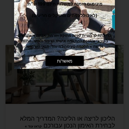
מינימום הזמנה למשלוח חינם 199 ש״ח.
(לא כולל נפחים ומשקלים חריגים)
כתבות נוספות
כדי לתת לך חוויית קנייה מתוקה וזורמת, אנחנו משתמשים
בקובצי Cookie להתאמה אישית ושיפור האתר. המשך
גלישה = הסכמה טעימה במיוחד.
תנאי השימוש
.
מוצרי ספורט
מאשר/ת
הליכון לריצה או הליכה? המדריך המלא
לבחירת האימון הנכון עבורכם
קראו עוד »