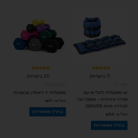
למוצר
למוצר
זה
זה
יש
יש
מספר
מספר
סוגים.
סוגים.
ניתן
ניתן
לבחור
לבחור
את
את
האפשרויות
האפשרויות
בעמוד
בעמוד
דורג
דורג
(7 ביקורות)
(27 ביקורות)
5.00
5.00
המוצר
המוצר
מתוך 5
מתוך 5
FIT PRO
יוגה ופילאטיס
זוג משקולות לרגליים עם
משקולות יד ניאופרן צבעוניות
סגירה איכותית – משקל רצוי
החל מ-
11
₪
לבחירה מותג DENVER
בחר/י אפשרויות
החל מ-
54
₪
בחר/י אפשרויות