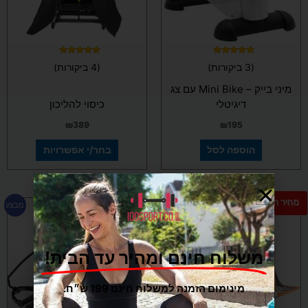
לבחור
את
האפשרויות
בעמוד
המוצר
דורג
דורג
(3 ביקורות)
(4 ביקורות)
5.00
5.00
מתוך 5
מתוך 5
מיני בייק – Mini Bike עם צג
דיגיטלי
כיסוי להליכון
₪
389
₪
195
הוספה לסל
בחר/י אפשרויות
מחיר חם
מחיר חם
המחיר
המחיר
מבצע
המקורי
הנוכחי
היה:
הוא:
₪280.
₪320.
משלוח חינם ומהיר עד הבית!
מינימום הזמנה למשלוח חינם 199 ש״ח.