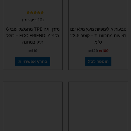
האפשרויות
בעמוד
המוצר
דורג
(10 ביקורות)
5.00
מתוך 5
טבעות אולימפיות מעץ מלא עם
מזרן יוגה TPE מתגלגל עובי 6
רצועות מתכווננות – קוטר 23.5
מ"מ ECO FRIENDLY – כולל
ס"מ
תיק במתנה
₪
119
₪
129
₪
169
הוספה לסל
בחר/י אפשרויות
למוצר
זה
יש
מספר
סוגים.
ניתן
לבחור
את