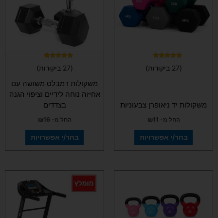
ניתן
ניתן
לבחור
לבחור
את
את
האפשרויות
האפשרויות
בעמוד
בעמוד
המוצר
המוצר
דורג
דורג
(27 ביקורות)
(27 ביקורות)
4.93
5.00
מתוך 5
מתוך 5
משקולות דמבלס משושה עם
אחיזה נוחה לידיים וציפוי הגנה
משקולות יד ניאופרן צבעוניות
בצדדים
החל מ-
11
₪
החל מ-
16
₪
בחר/י אפשרויות
בחר/י אפשרויות
למוצר
זה
יש
מספר