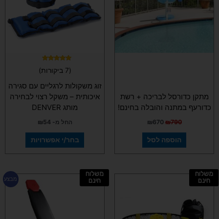
סוגים.
ניתן
לבחור
את
האפשרויות
בעמוד
המוצר
דורג
(7 ביקורות)
5.00
מתוך 5
זוג משקולות לרגליים עם סגירה
מתקן כדורסל לבריכה + רשת
איכותית – משקל רצוי לבחירה
כדורעף במתנה והובלה בחינם!
מותג DENVER
790
₪
670
₪
החל מ-
54
₪
הוספה לסל
בחר/י אפשרויות
משלוח
משלוח
המחיר
המחיר
מבצע
חינם
חינם
המקורי
הנוכחי
היה:
הוא:
₪675.
₪890.