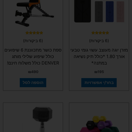
ניתן
לבחור
את
האפשרויות
בעמוד
המוצר
דורג
דורג
(6 ביקורות)
(6 ביקורות)
5.00
4.83
מתוך 5
מתוך 5
מזרן יוגה מעוצב עשוי גומי טבעי
ספת כושר מתכווננת 6 שיפועים
אורך 1.80 *כולל תיק נשיאה
כולל שיפוע שלילי מותג
במתנה*
DENVER כולל משלוח חינם!
₪
490
₪
195
בחר/י אפשרויות
הוספה לסל
למוצר
למוצר
זה
זה
יש
יש
מספר
מספר
סוגים.
סוגים.