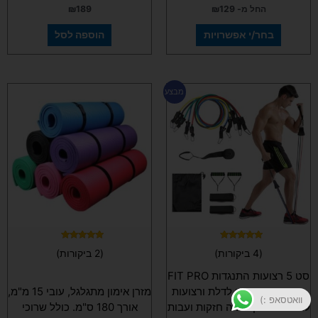
החל מ-
129
₪
189
₪
בחר/י אפשרויות
הוספה לסל
המחיר
המחיר
למוצר
מבצע
המקורי
הנוכחי
זה
היה:
הוא:
יש
₪99.
₪129.
מספר
סוגים.
ניתן
לבחור
את
האפשרויות
בעמוד
המוצר
דורג
דורג
(4 ביקורות)
(2 ביקורות)
5.00
5.00
מתוך 5
מתוך 5
סט 5 רצועות התנגדות FIT PRO
מקוריות עם עוגן לדלת ורצועות
מזרן אימון מתגלגל, עובי 15 מ"מ,
וואטסאפ :)
לרגליים – אקסטרה חזקות ועבות
אורך 180 ס"מ. כולל שרוכי