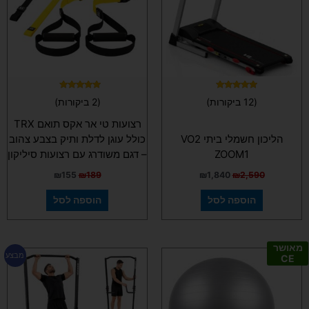
דורג
דורג
(12 ביקורות)
(2 ביקורות)
5.00
4.83
מתוך 5
מתוך 5
רצועות טי אר אקס תואם TRX
הליכון חשמלי ביתי VO2
כולל עוגן לדלת ותיק בצבע צהוב
ZOOM1
– דגם משודרג עם רצועות סיליקון
₪
155
₪
189
₪
1,840
₪
2,590
הוספה לסל
הוספה לסל
מאושר
המחיר
המחיר
למוצר
מבצע
CE
המקורי
הנוכחי
זה
היה:
הוא:
יש
₪990.
₪1,290.
מספר