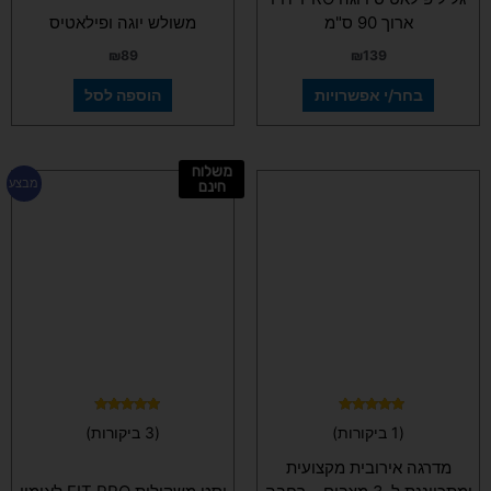
ארוך 90 ס"מ
משולש יוגה ופילאטיס
₪
89
₪
139
בחר/י אפשרויות
הוספה לסל
משלוח
למוצר
מבצע
חינם
זה
יש
מספר
סוגים.
ניתן
לבחור
את
האפשרויות
בעמוד
המוצר
דורג
דורג
(1 ביקורות)
(3 ביקורות)
4.67
5.00
מתוך 5
מתוך 5
מדרגה אירובית מקצועית