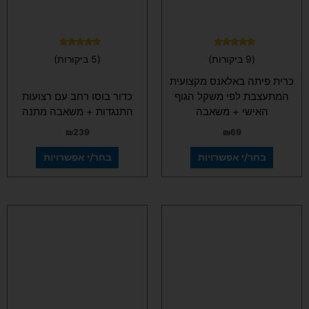
את
את
האפשרויות
האפשרויות
בעמוד
בעמוד
המוצר
המוצר
דורג
דורג
(9 ביקורות)
(5 ביקורות)
5.00
5.00
מתוך 5
מתוך 5
כרית פיתה באלאנס מקצועית
המתעצבת לפי משקל הגוף
כדור בוסו רחב עם רצועות
האישי + משאבה
התנגדות + משאבה מתנה
₪
239
₪
69
בחר/י אפשרויות
בחר/י אפשרויות
למוצר
זה
יש
מספר
סוגים.
ניתן
לבחור