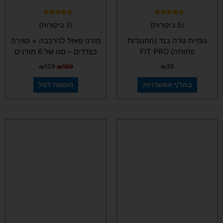
בעמוד
המוצר
דורג
דורג
(5 ביקורות)
(3 ביקורות)
5.00
5.00
מתוך 5
מתוך 5
גומיית טרה בנד (התנגדות
מזרני פאזל להרכבה + סגירה
פתוחה) FIT PRO
בצדדים – סט של 6 מזרנים
₪
129
₪
169
₪
35
בחר/י אפשרויות
הוספה לסל
למוצר
זה
יש
מספר
סוגים.
ניתן
לבחור
את
האפשרויות
בעמוד