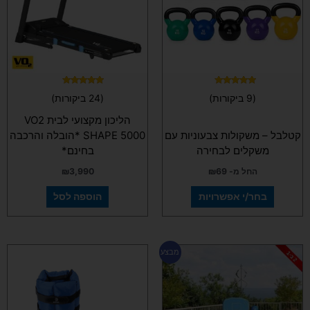
סוגים.
ניתן
לבחור
את
האפשרויות
בעמוד
המוצר
דורג
דורג
(9 ביקורות)
(24 ביקורות)
5.00
5.00
מתוך 5
מתוך 5
הליכון מקצועי לבית VO2
קטלבל – משקולות צבעוניות עם
SHAPE 5000 *הובלה והרכבה
משקלים לבחירה
בחינם*
החל מ-
69
₪
3,990
₪
בחר/י אפשרויות
הוספה לסל
המחיר
המחיר
למוצר
מבצע
המקורי
הנוכחי
זה
היה:
הוא:
יש
₪670.
₪790.
מספר