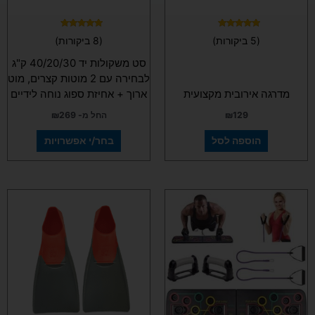
האפשרויות
בעמוד
המוצר
דורג
דורג
(5 ביקורות)
(8 ביקורות)
4.88
4.80
מתוך 5
מתוך 5
סט משקולות יד 40/20/30 ק"ג
לבחירה עם 2 מוטות קצרים, מוט
מדרגה אירובית מקצועית
ארוך + אחיזת ספוג נוחה לידיים
129
₪
החל מ-
269
₪
הוספה לסל
בחר/י אפשרויות
למוצר
זה
יש
מספר
סוגים.
ניתן
לבחור
את