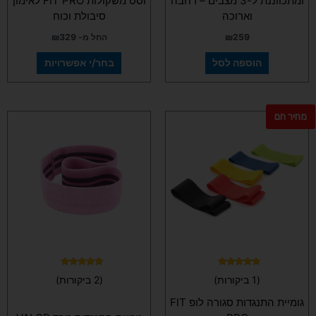
ומתכווננת ל-3 מצבים – רחבה
וסט משקולות FIT PRO לאימון
וארוכה
סיבולת וכוח
259
₪
החל מ-
329
₪
הוספה לסל
בחר/י אפשרויות
מחיר חם
למוצר
למוצר
זה
זה
יש
יש
מספר
מספר
סוגים.
סוגים.
ניתן
ניתן
לבחור
לבחור
את
את
האפשרויות
האפשרויות
בעמוד
בעמוד
המוצר
המוצר
דורג
דורג
(1 ביקורות)
(2 ביקורות)
5.00
5.00
מתוך 5
מתוך 5
גומיית התנגדות סגורה לופ FIT