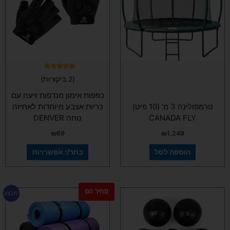
סוגים.
ניתן
לבחור
את
האפשרויות
בעמוד
המוצר
דורג
(2 ביקורות)
5.00
מתוך 5
כפפות אימון מנדפות זיעה עם
טרמפולינה 3 מ’ (10 פיט)
כריות אצבע מיוחדות לאחיזה
CANADA FLY
נוחה DENVER
₪
69
₪
1,249
הוספה לסל
בחר/י אפשרויות
מחיר חם
למוצר
למוצר
מבצע
זה
זה
יש
יש
מספר
מספר