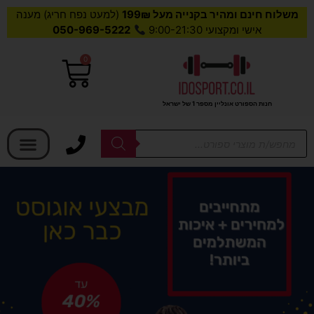
משלוח חינם ומהיר בקנייה מעל 199₪
(למעט נפח חריג) מענה
אישי ומקצועי 9:00-21:30
050-969-5222
0
עגלת
קניות
חנות הספורט אונליין מספר 1 של ישראל
בחר קטגוריה
Products
search