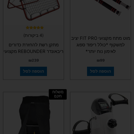
דורג
(4 ביקורות)
5.00
מוט מתח מקצועי FIT PRO יציב
מתוך 5
למשקוף *כולל ריפוד ספוג
מתקן רשת להחזרת כדורים
לאימון נוח יותר*
ריבאונדר REBOUNDER מקצועי
₪
239
₪
99
הוספה לסל
הוספה לסל
משלוח
למוצר
חינם
זה
יש
מספר
סוגים.
ניתן