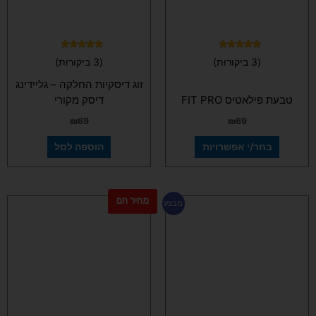
את
האפשרויות
בעמוד
המוצר
דורג
דורג
(3 ביקורות)
(3 ביקורות)
4.67
5.00
מתוך 5
מתוך 5
זוג דיסקיות החלקה – גליידינג
טבעת פילאטיס FIT PRO
דיסק מקורי
₪
69
₪
69
בחר/י אפשרויות
הוספה לסל
מחיר חם
המחיר
המחיר
למוצר
מבצע
המקורי
הנוכחי
זה
היה:
הוא:
יש
₪129.
₪169.
מספר
סוגים.
ניתן
לבחור
את