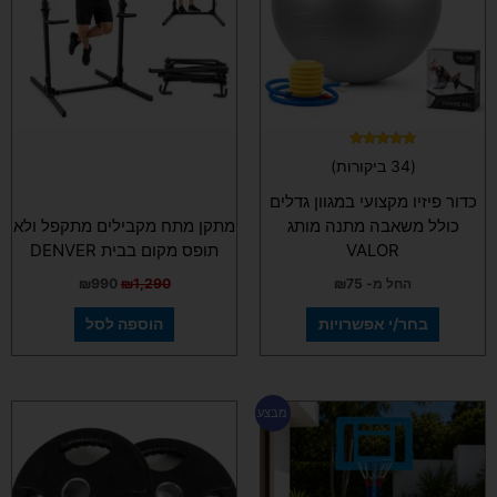
סוגים.
ניתן
לבחור
את
האפשרויות
בעמוד
המוצר
דורג
(34 ביקורות)
4.97
מתוך 5
כדור פיזיו מקצועי במגוון גדלים
כולל משאבה מתנה מותג
מתקן מתח מקבילים מתקפל ולא
VALOR
תופס מקום בבית DENVER
החל מ-
75
₪
1,290
₪
990
₪
בחר/י אפשרויות
הוספה לסל
המחיר
המחיר
למוצר
מבצע
המקורי
הנוכחי
זה
היה:
הוא:
יש
₪589.
₪790.
מספר