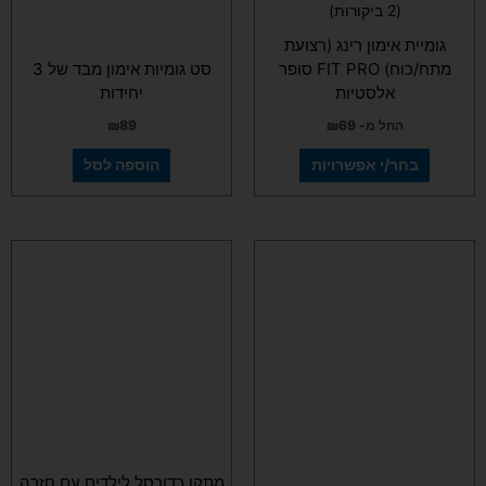
המוצר
דורג
(2 ביקורות)
5.00
מתוך 5
גומיית אימון רינג (רצועת
מתח/כוח) FIT PRO סופר
סט גומיות אימון מבד של 3
אלסטיות
יחידות
החל מ-
69
₪
89
₪
בחר/י אפשרויות
הוספה לסל
מתקן כדורסל לילדים עם חזרה