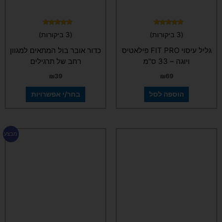
האפשרויות
בעמוד
המוצר
דורג
דורג
(3 ביקורות)
(3 ביקורות)
4.67
5.00
מתוך 5
מתוך 5
גליל עיסוי FIT PRO פילאטיס
כדור אובר בול המתאים למגוון
ויוגה – 33 ס"מ
רחב של תרגילים
₪
39
₪
69
הוספה לסל
בחר/י אפשרויות
המחיר
המחיר
למוצר
מבצע
המקורי
הנוכחי
זה
היה:
הוא:
יש
₪129.
₪169.
מספר
סוגים.
ניתן
לבחור
את
האפשרויות