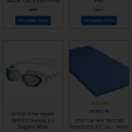
PRO
גומיית התנגדות מבד VALOR
₪
49
₪
24
בחר/י אפשרויות
בחר/י אפשרויות
למוצר
זה
יש
מספר
סוגים.
ניתן
לבחור
את
האפשרויות
בעמוד
המוצר
דורג
(4 ביקורות)
4.75
משקפת שחייה לבוגרים
מתוך 5
מזרן כושר אישי עבה הניתן
SPEEDO Biofuse 2.0
לקיפול – עובי 4/2 ס"מ לבחירה
Goggles White