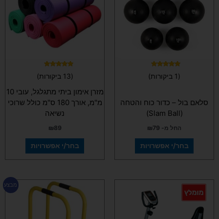
סוגים.
סוגים.
ניתן
ניתן
לבחור
לבחור
את
את
האפשרויות
האפשרויות
בעמוד
בעמוד
המוצר
המוצר
דורג
דורג
(1 ביקורות)
(13 ביקורות)
4.92
5.00
מתוך 5
מתוך 5
מזרן אימון ביתי מתגלגל, עובי 10
סלאם בול – כדור כוח והטחה
מ"מ, אורך 180 ס"מ כולל שרוכי
(Slam Ball)
נשיאה
החל מ-
79
₪
89
₪
בחר/י אפשרויות
בחר/י אפשרויות
המחיר
המחיר
מבצע
המקורי
הנוכחי
היה:
הוא:
₪195.
₪269.