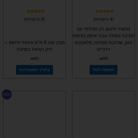
האפשרויות
בעמוד
המוצר
דורג
דורג
(4 ביקורות)
(4 ביקורות)
5.00
4.50
מתוך 5
מתוך 5
מכשיר חיטוב רב תכליתי עם
תמיכה כפולה עבור אימון כפיפות
בטן, שכיבות סמיכה, פלאנקים
מזרן יוגה 6 מ"מ איכותי ודחוס +
וירכיים
תיק נשיאה במתנה
₪
65
₪
99
הוספה לסל
בחר/י אפשרויות
למוצר
למוצר
מבצע
זה
זה
יש
יש
מספר
מספר
סוגים.
סוגים.
ניתן
ניתן
לבחור
לבחור