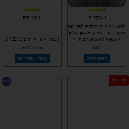
האפשרויות
בעמוד
המוצר
דורג
דורג
(1 ביקורות)
(1 ביקורות)
5.00
5.00
מתוך 5
מתוך 5
לוח אימונים רב תכליתי לשכיבות
סמיכה עבור חיזוק פלג גוף עליון
+ רצועת התנגדות עם ידיות
סנפירי אימון ארוכים SPEEDO
99
₪
החל מ-
114
₪
הוספה לסל
בחר/י אפשרויות
מחיר חם
למוצר
מבצע
זה
יש
מספר
סוגים.
ניתן
לבחור
את