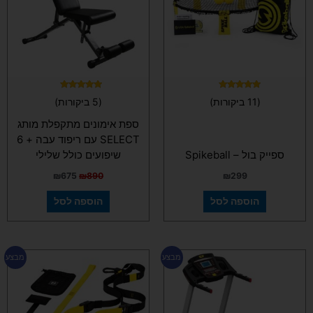
דורג
דורג
(11 ביקורות)
(5 ביקורות)
5.00
5.00
מתוך 5
מתוך 5
ספת אימונים מתקפלת מותג
SELECT עם ריפוד עבה + 6
ספייק בול – Spikeball
שיפועים כולל שלילי
₪
675
₪
890
₪
299
הוספה לסל
הוספה לסל
המחיר
המחיר
המחיר
המחיר
מבצע
מבצע
המקורי
הנוכחי
המקורי
הנוכחי
היה:
הוא:
היה:
הוא:
₪155.
₪189.
₪1,840.
₪2,590.