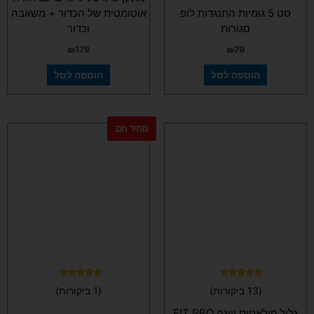
סט 5 גומיות התנגדות לופ
אוטומטית של הכדור + משאבה
סגורות
וכדור
₪
179
₪
79
הוספה לסל
הוספה לסל
מחיר חם
למוצר
זה
יש
מספר
סוגים.
ניתן
לבחור
את
האפשרויות
בעמוד
המוצר
דורג
דורג
(13 ביקורות)
(1 ביקורות)
5.00
4.92
מתוך 5
מתוך 5
גליל פילאטיס ויוגה FIT PRO