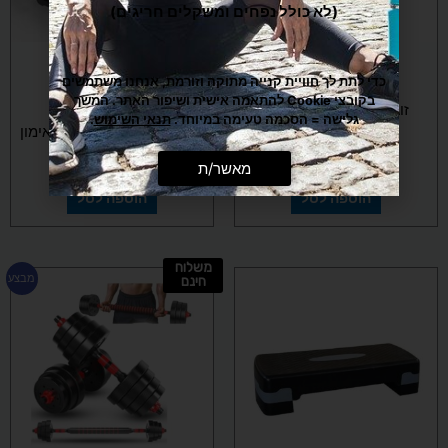
(לא כולל נפחים ומשקלים חריגים)
דורג
דורג
(18 ביקורות)
(3 ביקורות)
כדי לתת לך חוויית קנייה מתוקה וזורמת, אנחנו משתמשים
5.00
5.00
מתוך 5
מתוך 5
בקובצי Cookie להתאמה אישית ושיפור האתר. המשך
זוג שערי כדורגל במידות
גלישה = הסכמה טעימה במיוחד.
תנאי השימוש
.
120X180 ס"מ
מיני סטפר כולל צג נתוני אימון
₪
280
₪
320
₪
249
מאשר/ת
הוספה לסל
הוספה לסל
משלוח
למוצר
מבצע
חינם
זה
יש
מספר
סוגים.
ניתן
לבחור
את