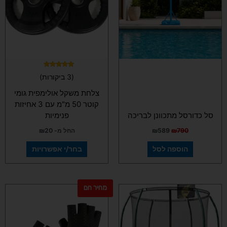
סוגים.
ניתן
לבחור
את
האפשרויות
בעמוד
המוצר
דורג
(3 ביקורות)
5.00
מתוך 5
צלחת משקל אולימפית גומי
קוטר 50 מ"מ עם 3 אחיזות
סל כדורסל מתכוונן לבריכה
פנימיות
790
₪
589
₪
החל מ-
20
₪
הוספה לסל
בחר/י אפשרויות
מחיר חם
למוצר
זה
יש
מספר