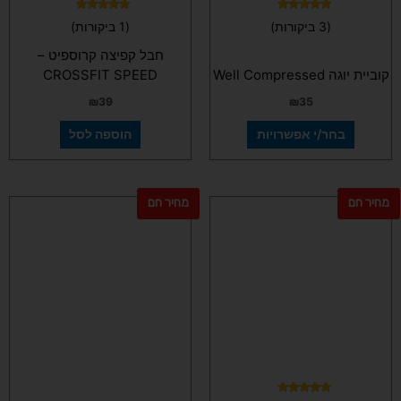
המוצר
דורג
דורג
(3 ביקורות)
(1 ביקורות)
5.00
5.00
מתוך 5
מתוך 5
חבל קפיצה קרוספיט –
קוביית יוגה Well Compressed
CROSSFIT SPEED
₪
39
₪
35
בחר/י אפשרויות
הוספה לסל
מחיר חם
מחיר חם
למוצר
זה
יש
מספר
סוגים.
ניתן
לבחור
את
האפשרויות
בעמוד