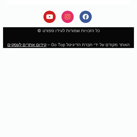
Y
I
F
o
n
a
u
s
c
e
t
t
כל הזכויות שמורות לעידו ספורט ©
u
a
b
b
g
o
האתר מקודם על ידי חברת הדיגיטל Go Top –
קידום אתרים לעסקים
e
r
o
a
k
m