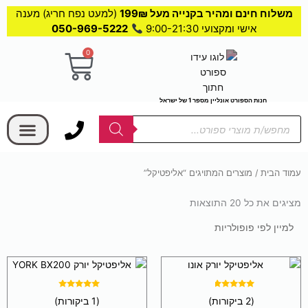
משלוח חינם ומהיר בקנייה מעל 199₪
(למעט נפח חריג) מענה
אישי ומקצועי 9:00-21:30
050-969-5222
0
עגלת
קניות
חנות הספורט אונליין מספר 1 של ישראל
בחר קטגוריה
Products
search
שחייה וים
משקולות וכוח
משחקים ופנאי
אומנויות לחימה
רצועות וגומיות
אליפטיקל ואופניים
יוגה ופילאט
עמוד הבית
/ מוצרים המתויגים “אליפטיקל”
מציגים את כל ⁦20⁩ התוצאות
ממוין
לפי
פופולריות
דורג
דורג
(2 ביקורות)
(1 ביקורות)
5.00
4.50