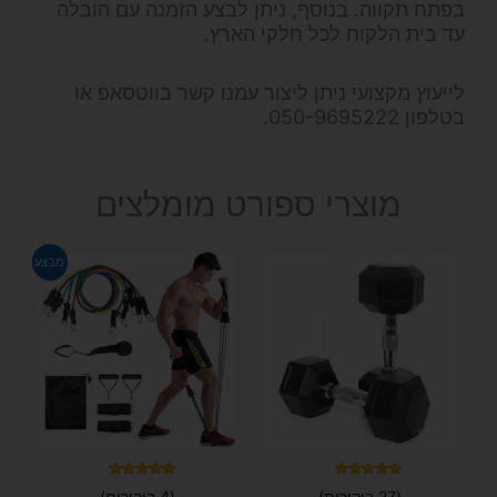
בפתח תקווה. בנוסף, ניתן לבצע הזמנה עם הובלה
עד בית הלקוח לכל חלקי הארץ.
לייעוץ מקצועי ניתן ליצור עמנו קשר בווטסאפ או
בטלפון 050-9695222.
מוצרי ספורט מומלצים
המחיר
המחיר
למוצר
מבצע
המקורי
הנוכחי
זה
היה:
הוא:
יש
₪99.
₪129.
מספר
סוגים.
ניתן
לבחור
את
האפשרויות
בעמוד
דורג
דורג
(27 ביקורות)
(4 ביקורות)