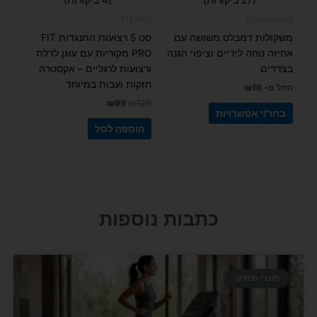
5.00
4.93
המוצר
מתוך 5
מתוך 5
כוח ומשקולות
FIT PRO
משקולות דמבלס משושה עם
סט 5 רצועות התנגדות FIT
אחיזה נוחה לידיים וציפוי הגנה
PRO מקוריות עם עוגן לדלת
בצדדים
ורצועות לרגליים – אקסטרה
חזקות ועבות במיוחד
החל מ-
16
₪
₪
99
₪
129
בחר/י אפשרויות
הוספה לסל
כתבות נוספות
מוצרי ספורט