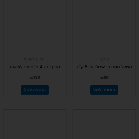
אירובי
יוגה ופילאטיס
משקל מטבח דיגיטלי עד 5 ק״ג
מזרן יוגה 4 מ"מ עם לולאות
₪
139
₪
69
הוספה לסל
הוספה לסל