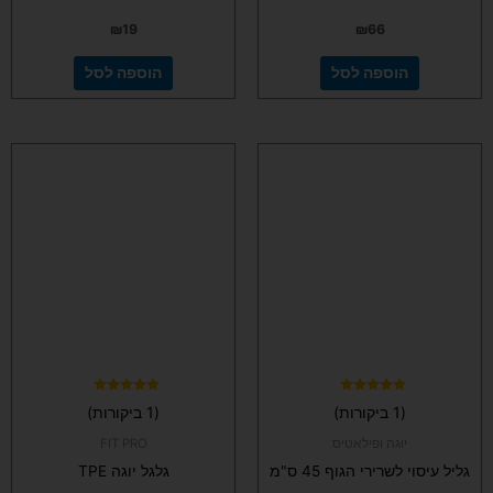
₪
19
₪
66
הוספה לסל
הוספה לסל
למוצר
זה
יש
מספר
סוגים.
ניתן
לבחור
את
האפשרויות
בעמוד
המוצר
דורג
דורג
(1 ביקורות)
(1 ביקורות)
5.00
5.00
מתוך 5
מתוך 5
יוגה ופילאטיס
FIT PRO
גליל עיסוי לשרירי הגוף 45 ס"מ
גלגל יוגה TPE