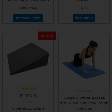
69
₪
החל מ-
39
₪
הוספה לסל
בחר/י אפשרויות
מחיר חם
למוצר
זה
יש
מספר
סוגים.
ניתן
לבחור
את
האפשרויות
בעמוד
יוגה ופילאטיס
המוצר
דורג
(1 ביקורות)
5.00
מזרן כושר ופילאטיס אקסטרה
מתוך 5
FIT PRO
תמיכה, אורך 1 מטר, עובי 15 מ"מ
עם לולאות
משולש יוגה ופילאטיס