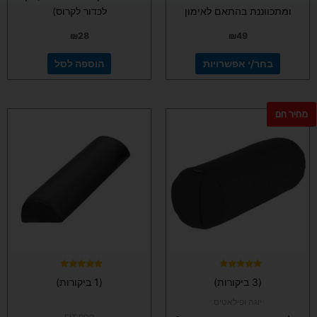
ומתכווננת בהתאם לאימון
לכדור לקרוס)
₪
28
₪
49
בחר/י אפשרויות
הוספה לסל
מחיר חם
למוצר
זה
יש
מספר
סוגים.
ניתן
לבחור
את
האפשרויות
בעמוד
המוצר
דורג
דורג
(3 ביקורות)
(1 ביקורות)
5.00
4.67
מתוך 5
מתוך 5
יוגה ופילאטיס