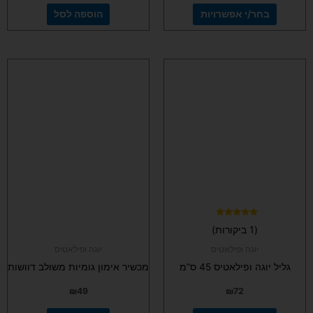
בחר/י אפשרויות
הוספה לסל
למוצר
זה
יש
מספר
סוגים.
ניתן
לבחור
את
האפשרויות
בעמוד
המוצר
דורג
(1 ביקורות)
5.00
מתוך 5
יוגה ופילאטיס
יוגה ופילאטיס
גליל יוגה ופילאטיס 45 ס”מ
מכשיר אימון גומיות משולב דוושות
₪
49
₪
72