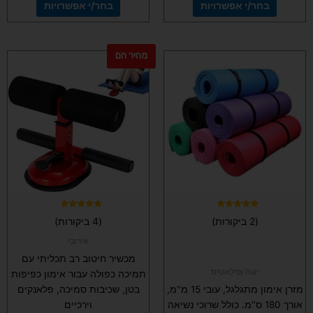
בחר/י אפשרויות
בחר/י אפשרויות
מחיר חם
למוצר
זה
יש
מספר
סוגים.
ניתן
לבחור
את
האפשרויות
בעמוד
המוצר
דורג
דורג
(2 ביקורות)
(4 ביקורות)
4.50
5.00
מתוך 5
מתוך 5
אירובי
מכשיר חיטוב רב תכליתי עם
יוגה ופילאטיס
תמיכה כפולה עבור אימון כפיפות
מזרן אימון מתגלגל, עובי 15 מ"מ,
בטן, שכיבות סמיכה, פלאנקים
אורך 180 ס"מ. כולל שרוכי נשיאה
וירכיים