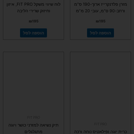
מזרן פלדנקרייז ארוך-190 ס"מ
לוח שיווי משקל FIT PRO, איזון
ורחב-90 ס"מ, עובי 20 מ"מ
וחיזוק שרירי הליבה
₪
195
₪
195
הוספה לסל
הוספה לסל
FIT PRO
FIT PRO
תיק נשיאה למזרני כושר ויוגה
כרית יוגה ופילאטיס נוחה ורכה
מתגלגלים