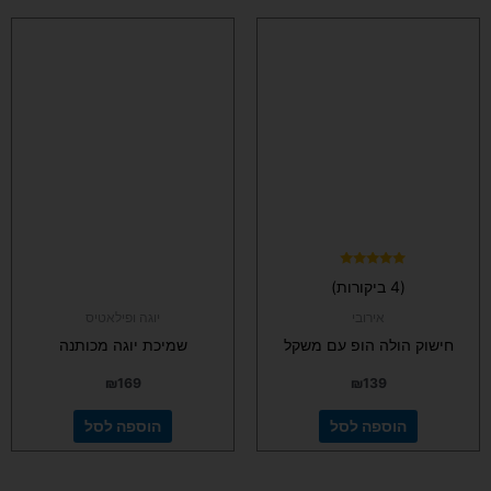
דורג
(4 ביקורות)
4.75
מתוך 5
אירובי
יוגה ופילאטיס
חישוק הולה הופ עם משקל
שמיכת יוגה מכותנה
₪
169
₪
139
הוספה לסל
הוספה לסל