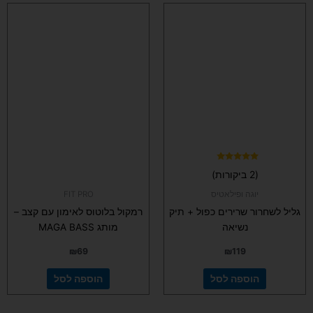
דורג
(2 ביקורות)
5.00
מתוך 5
יוגה ופילאטיס
FIT PRO
גליל לשחרור שרירים כפול + תיק
רמקול בלוטוס לאימון עם קצב –
נשיאה
מותג MAGA BASS
₪
69
₪
119
הוספה לסל
הוספה לסל