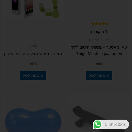
דורג
(1 ביקורות)
5.00
מתוך 5
יוגה ופילאטיס
אירובי
טאי מאסטר – מכשיר חיטוב לירך
ועיצוב הגוף Thigh Master
מאוורר נייד לסמארטפון בצבע לבן
₪
19
₪
41
הוספה לסל
הוספה לסל
למוצר
זה
יש
מספר
סוגים.
צ'אט איתנו :)
ניתן