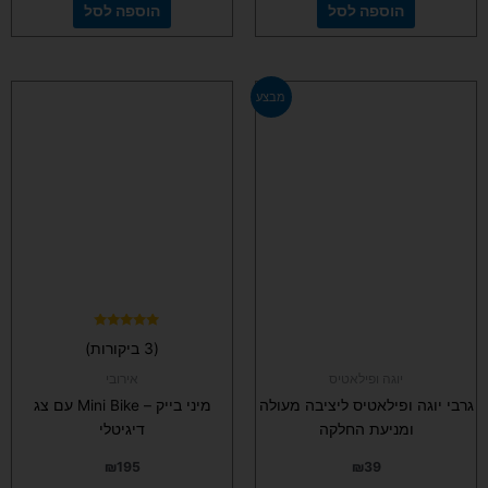
הוספה לסל
הוספה לסל
למוצר
מבצע
זה
יש
מספר
סוגים.
ניתן
לבחור
את
האפשרויות
בעמוד
המוצר
דורג
(3 ביקורות)
5.00
מתוך 5
יוגה ופילאטיס
אירובי
גרבי יוגה ופילאטיס ליציבה מעולה
מיני בייק – Mini Bike עם צג
ומניעת החלקה
דיגיטלי
₪
195
₪
39