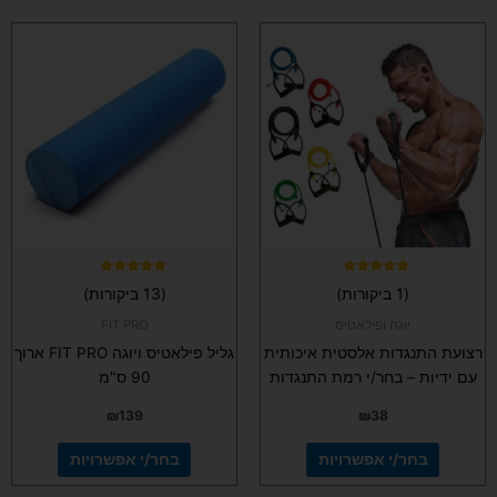
למוצר
למוצר
זה
זה
יש
יש
מספר
מספר
סוגים.
סוגים.
ניתן
ניתן
לבחור
לבחור
את
את
האפשרויות
האפשרויות
בעמוד
בעמוד
המוצר
המוצר
דורג
דורג
(1 ביקורות)
(13 ביקורות)
4.92
5.00
מתוך 5
מתוך 5
יוגה ופילאטיס
FIT PRO
רצועת התנגדות אלסטית איכותית
גליל פילאטיס ויוגה FIT PRO ארוך
עם ידיות – בחר/י רמת התנגדות
90 ס"מ
₪
139
₪
38
בחר/י אפשרויות
בחר/י אפשרויות