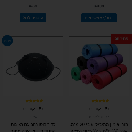
₪
89
₪
109
בחר/י אפשרויות
הוספה לסל
מחיר חם
למוצר
למוצר
מבצע
זה
זה
יש
יש
מספר
מספר
סוגים.
סוגים.
ניתן
ניתן
לבחור
לבחור
את
את
האפשרויות
האפשרויות
בעמוד
בעמוד
המוצר
המוצר
דורג
דורג
(8 ביקורות)
(5 ביקורות)
5.00
5.00
מתוך 5
מתוך 5
יוגה ופילאטיס
אירובי
מזרן אימון מתגלגל, עובי 20 מ"מ,
כדור בוסו רחב עם רצועות
אורך 180 ס"מ. כולל שרוכי נשיאה
התנגדות + משאבה מתנה