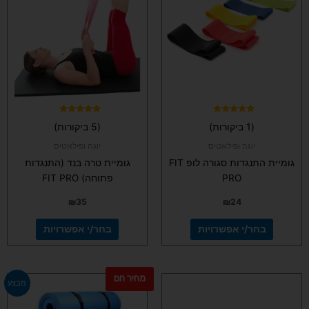
מספר
מספר
סוגים.
סוגים.
ניתן
ניתן
לבחור
לבחור
את
את
האפשרויות
האפשרויות
בעמוד
בעמוד
המוצר
המוצר
דורג
דורג
(1 ביקורות)
(5 ביקורות)
5.00
5.00
מתוך 5
מתוך 5
יוגה ופילאטיס
יוגה ופילאטיס
גומיית התנגדות סגורה לופ FIT
גומיית טרה בנד (התנגדות
PRO
פתוחה) FIT PRO
₪
35
₪
24
בחר/י אפשרויות
בחר/י אפשרויות
מחיר חם
למוצר
למוצר
מבצע
זה
זה