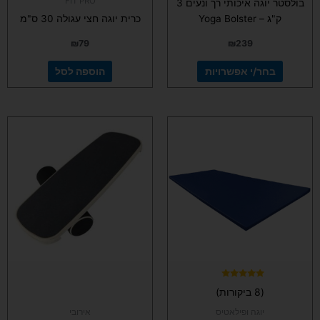
FIT PRO
בולסטר יוגה איכותי רך ונעים 3
ק"ג – Yoga Bolster
כרית יוגה חצי עגולה 30 ס"מ
₪
79
₪
239
בחר/י אפשרויות
הוספה לסל
דורג
(8 ביקורות)
5.00
מתוך 5
יוגה ופילאטיס
אירובי