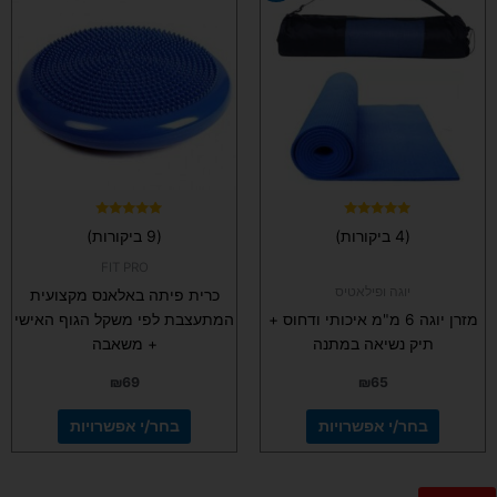
זה
זה
יש
יש
מספר
מספר
סוגים.
סוגים.
ניתן
ניתן
לבחור
לבחור
את
את
האפשרויות
האפשרויות
בעמוד
בעמוד
המוצר
המוצר
דורג
דורג
(4 ביקורות)
(9 ביקורות)
5.00
5.00
מתוך 5
מתוך 5
FIT PRO
יוגה ופילאטיס
כרית פיתה באלאנס מקצועית
מזרן יוגה 6 מ"מ איכותי ודחוס +
המתעצבת לפי משקל הגוף האישי
תיק נשיאה במתנה
+ משאבה
₪
69
₪
65
בחר/י אפשרויות
בחר/י אפשרויות