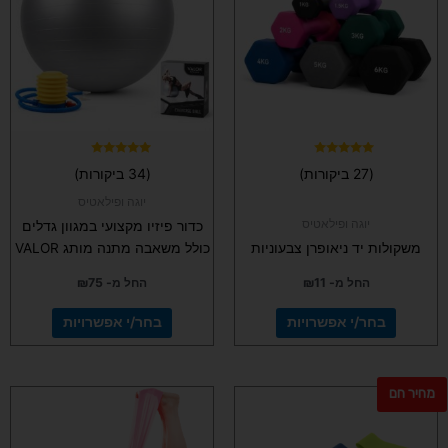
מספר
מספר
סוגים.
סוגים.
ניתן
ניתן
לבחור
לבחור
את
את
האפשרויות
האפשרויות
בעמוד
בעמוד
המוצר
המוצר
דורג
דורג
(27 ביקורות)
(34 ביקורות)
4.97
5.00
מתוך 5
מתוך 5
יוגה ופילאטיס
יוגה ופילאטיס
כדור פיזיו מקצועי במגוון גדלים
משקולות יד ניאופרן צבעוניות
כולל משאבה מתנה מותג VALOR
החל מ-
11
₪
החל מ-
75
₪
בחר/י אפשרויות
בחר/י אפשרויות
מחיר חם
למוצר
למוצר
זה
זה
יש
יש