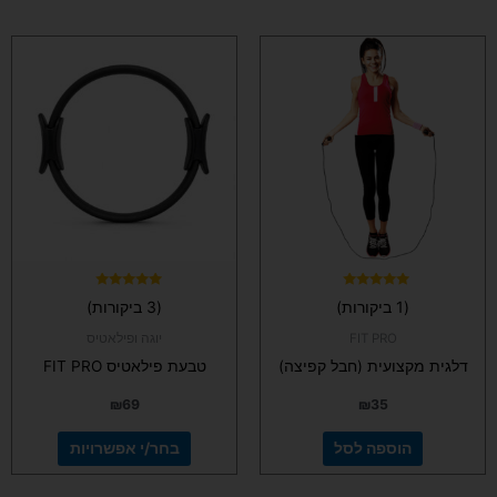
למוצר
זה
יש
מספר
סוגים.
ניתן
לבחור
את
האפשרויות
בעמוד
המוצר
דורג
דורג
(1 ביקורות)
(3 ביקורות)
5.00
5.00
מתוך 5
מתוך 5
FIT PRO
יוגה ופילאטיס
דלגית מקצועית (חבל קפיצה)
טבעת פילאטיס FIT PRO
₪
69
₪
35
הוספה לסל
בחר/י אפשרויות