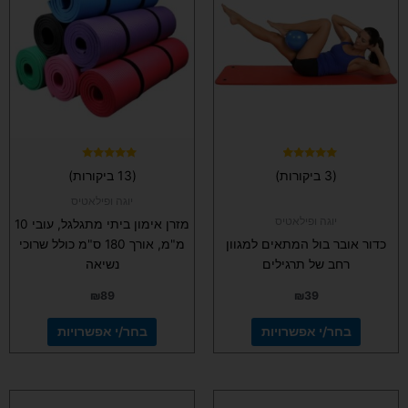
יש
יש
מספר
מספר
סוגים.
סוגים.
ניתן
ניתן
לבחור
לבחור
את
את
האפשרויות
האפשרויות
בעמוד
בעמוד
המוצר
המוצר
דורג
דורג
(3 ביקורות)
(13 ביקורות)
4.92
4.67
מתוך 5
מתוך 5
יוגה ופילאטיס
יוגה ופילאטיס
מזרן אימון ביתי מתגלגל, עובי 10
כדור אובר בול המתאים למגוון
מ"מ, אורך 180 ס"מ כולל שרוכי
רחב של תרגילים
נשיאה
₪
89
₪
39
בחר/י אפשרויות
בחר/י אפשרויות
למוצר
למוצר