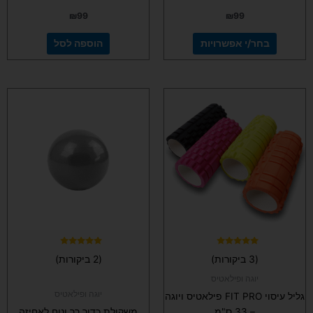
₪
99
₪
99
בחר/י אפשרויות
הוספה לסל
למוצר
זה
יש
מספר
סוגים.
ניתן
לבחור
את
האפשרויות
בעמוד
המוצר
דורג
דורג
(3 ביקורות)
(2 ביקורות)
5.00
5.00
מתוך 5
מתוך 5
יוגה ופילאטיס
יוגה ופילאטיס
גליל עיסוי FIT PRO פילאטיס ויוגה
– 33 ס"מ
משקולת כדור רך ונוח לאחיזה