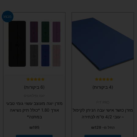
למוצר
למוצר
מבצע
זה
זה
יש
יש
מספר
מספר
סוגים.
סוגים.
ניתן
ניתן
לבחור
לבחור
את
את
האפשרויות
האפשרויות
בעמוד
בעמוד
המוצר
המוצר
דורג
דורג
(4 ביקורות)
(6 ביקורות)
4.83
4.75
מתוך 5
מתוך 5
יוגה ופילאטיס
FIT PRO
מזרן יוגה מעוצב עשוי גומי טבעי
מזרן כושר אישי עבה הניתן לקיפול
אורך 1.80 *כולל תיק נשיאה
– עובי 4/2 ס"מ לבחירה
במתנה*
החל מ-
129
₪
195
₪