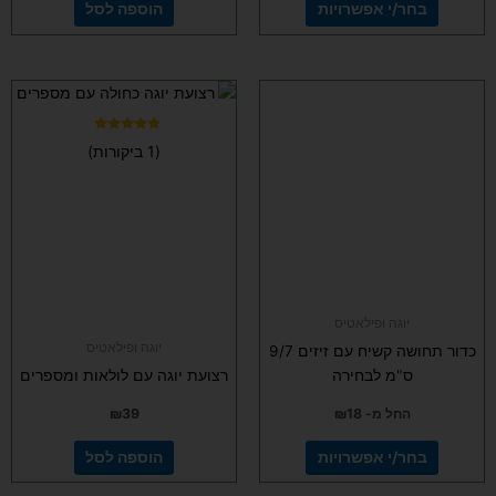
בחר/י אפשרויות
הוספה לסל
למוצר
זה
יש
דורג
(1 ביקורות)
5.00
מספר
מתוך 5
סוגים.
ניתן
לבחור
את
האפשרויות
בעמוד
יוגה ופילאטיס
המוצר
יוגה ופילאטיס
כדור תחושה קשיח עם זיזים 9/7
ס"מ לבחירה
רצועת יוגה עם לולאות ומספרים
החל מ-
18
₪
39
₪
בחר/י אפשרויות
הוספה לסל