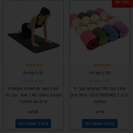
מחיר חם
למוצר
למוצר
זה
זה
יש
יש
מספר
מספר
סוגים.
סוגים.
ניתן
ניתן
לבחור
לבחור
את
את
האפשרויות
האפשרויות
בעמוד
בעמוד
המוצר
המוצר
דורג
דורג
(10 ביקורות)
(8 ביקורות)
5.00
5.00
מתוך 5
מתוך 5
יוגה ופילאטיס
יוגה ופילאטיס
מזרן יוגה TPE מתגלגל עובי 6
מזרן כושר ופילאטיס אקסטרה
מ"מ ECO FRIENDLY – כולל תיק
תמיכה באורך 1.40 מטר, עובי 15
במתנה
מ"מ עם לולאות
₪
139
₪
119
בחר/י אפשרויות
בחר/י אפשרויות