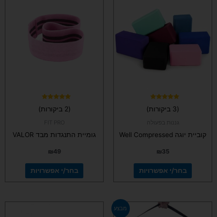
זה
זה
יש
יש
מספר
מספר
סוגים.
סוגים.
ניתן
ניתן
לבחור
לבחור
את
את
האפשרויות
האפשרויות
בעמוד
בעמוד
המוצר
המוצר
דורג
דורג
(3 ביקורות)
(2 ביקורות)
5.00
5.00
מתוך 5
מתוך 5
גננות בפעולה
FIT PRO
קוביית יוגה Well Compressed
גומיית התנגדות מבד VALOR
₪
49
₪
35
בחר/י אפשרויות
בחר/י אפשרויות
למוצר
למוצר
מבצע