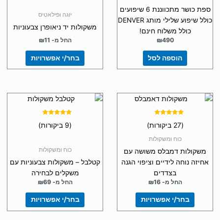
ניתן
ספת כושר מתכווננת 6 שיפועים
יוגה ופילאטיס
לבחור
כולל שיפוע שלילי מותג DENVER
את
משקולות יד ניאופרן צבעוניות
כולל משלוח חינם!
האפשרויות
490
₪
החל מ-
11
₪
בעמוד
הוספה לסל
בחר/י אפשרויות
המוצר
למוצר
למוצר
זה
זה
יש
יש
דורג
דורג
(27 ביקורות)
(9 ביקורות)
5.00
4.93
מספר
מספר
מתוך 5
מתוך 5
כוח ומשקולות
סוגים.
סוגים.
כוח ומשקולות
משקולות דמבלס משושה עם
ניתן
ניתן
אחיזה נוחה לידיים וציפוי הגנה
קטלבל – משקולות צבעוניות עם
לבחור
לבחור
בצדדים
משקלים לבחירה
את
את
החל מ-
16
₪
החל מ-
69
₪
האפשרויות
האפשרויות
בעמוד
בעמוד
בחר/י אפשרויות
בחר/י אפשרויות
המוצר
המוצר