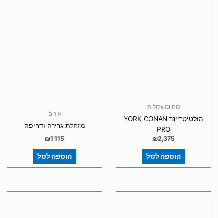
כוח ומשקולות
אירובי
מולטיטריינר YORK CONAN
מזחלת גרירה ודחיפה
PRO
₪
1,115
₪
2,375
הוספה לסל
הוספה לסל
למוצר
זה
יש