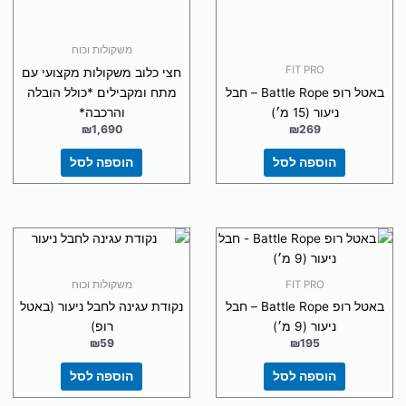
משקולות וכוח
FIT PRO
חצי כלוב משקולות מקצועי עם
באטל רופ Battle Rope – חבל
מתח ומקבילים *כולל הובלה
ניעור (15 מ׳)
והרכבה*
₪
1,690
₪
269
הוספה לסל
הוספה לסל
FIT PRO
משקולות וכוח
באטל רופ Battle Rope – חבל
נקודת עגינה לחבל ניעור (באטל
ניעור (9 מ׳)
רופ)
₪
59
₪
195
הוספה לסל
הוספה לסל