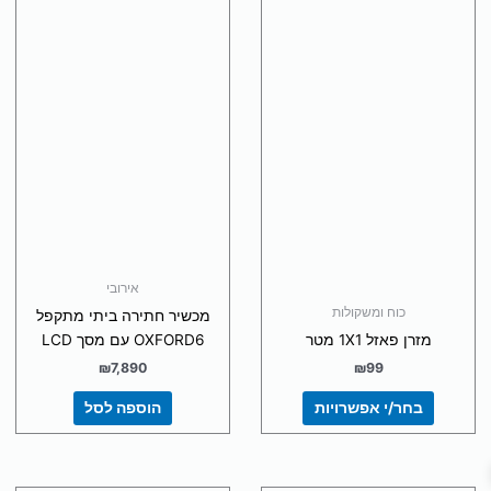
מספר
סוגים.
ניתן
לבחור
את
האפשרויות
בעמוד
המוצר
אירובי
כוח ומשקולות
מכשיר חתירה ביתי מתקפל
מזרן פאזל 1X1 מטר
OXFORD6 עם מסך LCD
₪
7,890
₪
99
בחר/י אפשרויות
הוספה לסל