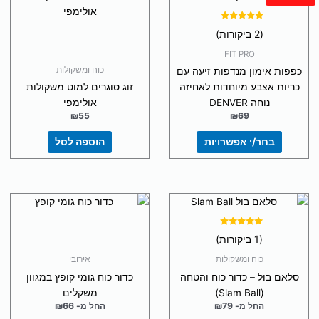
זה
יש
דורג
(2 ביקורות)
5.00
מספר
מתוך 5
FIT PRO
סוגים.
כוח ומשקולות
כפפות אימון מנדפות זיעה עם
ניתן
כריות אצבע מיוחדות לאחיזה
זוג סוגרים למוט משקולות
לבחור
נוחה DENVER
אולימפי
את
₪
55
₪
69
האפשרויות
בעמוד
בחר/י אפשרויות
הוספה לסל
המוצר
למוצר
למוצר
זה
זה
יש
יש
דורג
(1 ביקורות)
5.00
מספר
מספר
מתוך 5
כוח ומשקולות
אירובי
סוגים.
סוגים.
סלאם בול – כדור כוח והטחה
כדור כוח גומי קופץ במגוון
ניתן
ניתן
(Slam Ball)
משקלים
לבחור
לבחור
החל מ-
79
₪
החל מ-
66
₪
את
את