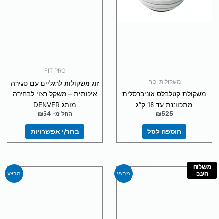
את
האפשרויות
בעמוד
המוצר
FIT PRO
משקולות וכוח
זוג משקולות לרגליים עם סגירה
משקולת קטלבלס אוניברסלית
איכותית – משקל רצוי לבחירה
מתכווננת עד 18 ק”ג
מותג DENVER
525
₪
החל מ-
54
₪
הוספה לסל
בחר/י אפשרויות
משלוח
המחיר
המחיר
המחיר
המחיר
חינם
מבצע
מבצע
המקורי
הנוכחי
המקורי
הנוכחי
היה:
הוא:
היה:
הוא:
₪155.
₪189.
₪675.
₪890.
דורג
דורג
(5 ביקורות)
(2 ביקורות)
5.00
5.00
מתוך 5
מתוך 5