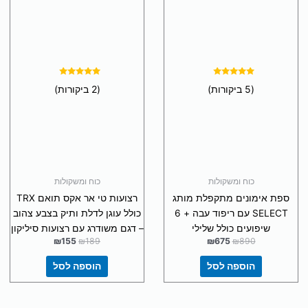
כוח ומשקולות
כוח ומשקולות
ספת אימונים מתקפלת מותג
רצועות טי אר אקס תואם TRX
SELECT עם ריפוד עבה + 6
כולל עוגן לדלת ותיק בצבע צהוב
שיפועים כולל שלילי
– דגם משודרג עם רצועות סיליקון
₪
155
₪
189
₪
675
₪
890
הוספה לסל
הוספה לסל