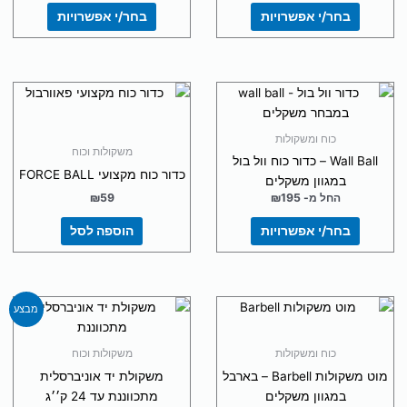
האפשרויות
האפשרויות
בחר/י אפשרויות
בחר/י אפשרויות
בעמוד
בעמוד
המוצר
המוצר
למוצר
זה
יש
כוח ומשקולות
מספר
משקולות וכוח
Wall Ball – כדור כוח וול בול
סוגים.
כדור כוח מקצועי FORCE BALL
במגוון משקלים
ניתן
החל מ-
195
₪
59
₪
לבחור
בחר/י אפשרויות
הוספה לסל
את
האפשרויות
בעמוד
המוצר
המחיר
המחיר
למוצר
מבצע
המקורי
הנוכחי
זה
היה:
הוא:
יש
₪495.
₪690.
כוח ומשקולות
משקולות וכוח
מספר
מוט משקולות Barbell – בארבל
משקולת יד אוניברסלית
סוגים.
במגוון משקלים
מתכווננת עד 24 ק׳׳ג
ניתן