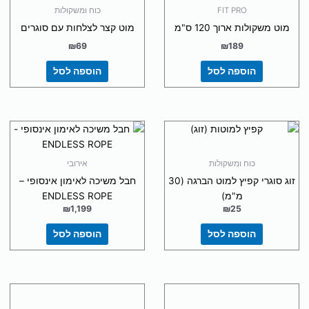
FIT PRO
כוח ומשקולות
מוט משקולות ארוך 120 ס"מ
מוט קצר לצלחות עם סוגרים
₪
69
₪
189
הוספה לסל
הוספה לסל
כוח ומשקולות
אירובי
זוג סוגרי קפיץ למוט הברגה (30
חבל משיכה לאימון אינסופי –
מ"מ)
ENDLESS ROPE
₪
1,199
₪
25
הוספה לסל
הוספה לסל
למוצר
למוצר
זה
זה