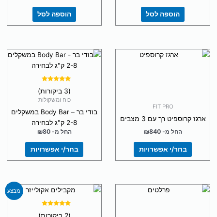
הוספה לסל
הוספה לסל
למוצר
למוצר
זה
זה
יש
יש
מספר
מספר
דורג
(3 ביקורות)
5.00
סוגים.
סוגים.
מתוך 5
כוח ומשקולות
FIT PRO
ניתן
ניתן
בודי בר – Body Bar במשקלים
לבחור
לבחור
ארגז קרוספיט רך עם 3 מצבים
2-8 ק"ג לבחירה
את
את
החל מ-
840
₪
החל מ-
80
₪
האפשרויות
האפשרויות
בחר/י אפשרויות
בחר/י אפשרויות
בעמוד
בעמוד
המוצר
המוצר
המחיר
המחיר
מבצע
המקורי
הנוכחי
היה:
הוא:
₪195.
₪269.
דורג
(2 ביקורות)
5.00