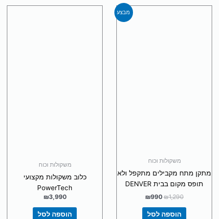
המחיר
המחיר
מבצע
המקורי
הנוכחי
היה:
הוא:
₪990.
₪1,290.
משקולות וכוח
משקולות וכוח
מתקן מתח מקבילים מתקפל ולא
כלוב משקולות מקצועי
תופס מקום בבית DENVER
PowerTech
₪
3,990
₪
990
₪
1,290
הוספה לסל
הוספה לסל