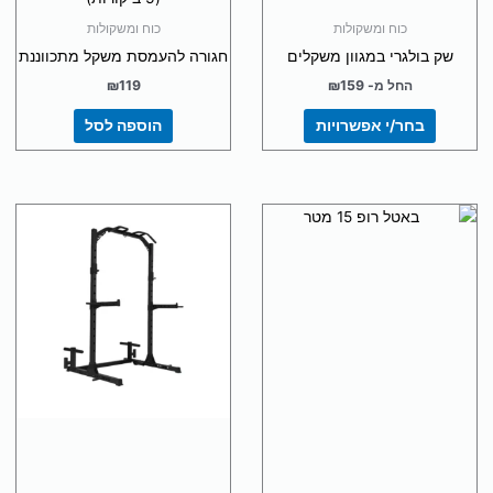
5.00
מספר
מתוך 5
כוח ומשקולות
כוח ומשקולות
סוגים.
שק בולגרי במגוון משקלים
חגורה להעמסת משקל מתכווננת
ניתן
לבחור
החל מ-
159
₪
119
₪
את
בחר/י אפשרויות
הוספה לסל
האפשרויות
בעמוד
המוצר