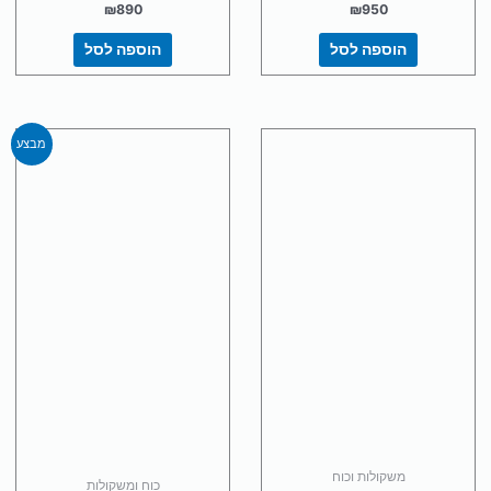
₪
890
₪
950
הוספה לסל
הוספה לסל
המחיר
המחיר
מבצע
המקורי
הנוכחי
היה:
הוא:
₪3,790.
₪4,490.
משקולות וכוח
כוח ומשקולות