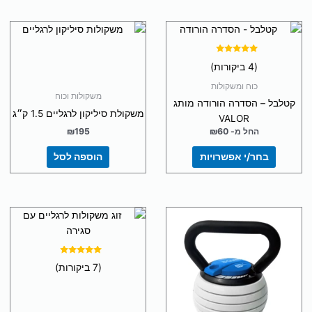
למוצר
זה
יש
דורג
(4 ביקורות)
5.00
מספר
מתוך 5
כוח ומשקולות
סוגים.
משקולות וכוח
קטלבל – הסדרה הורודה מותג
ניתן
משקולת סיליקון לרגליים 1.5 ק״ג
VALOR
לבחור
החל מ-
60
₪
195
₪
את
האפשרויות
בחר/י אפשרויות
הוספה לסל
בעמוד
המוצר
למוצר
זה
יש
מספר
דורג
(7 ביקורות)
5.00
סוגים.
מתוך 5
ניתן
לבחור