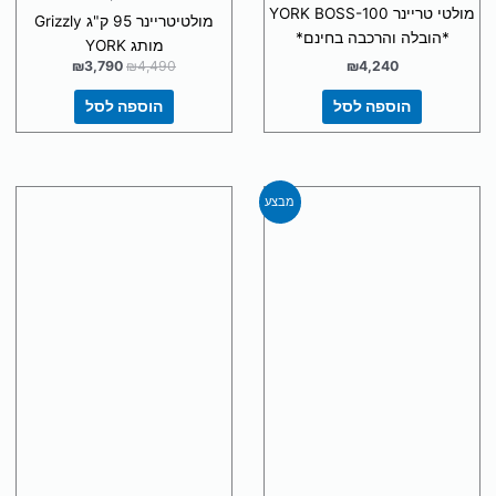
מולטי טריינר YORK BOSS-100
מולטיטריינר 95 ק"ג Grizzly
*הובלה והרכבה בחינם*
מותג YORK
₪
3,790
₪
4,490
₪
4,240
הוספה לסל
הוספה לסל
המחיר
המחיר
מבצע
המקורי
הנוכחי
היה:
הוא:
₪3,990.
₪4,990.