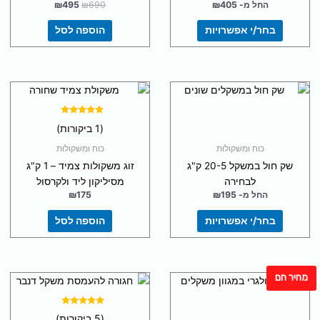
החל מ-
405
₪
690
₪
495
₪
לבחור
בחר/י אפשרויות
הוספה לסל
את
האפשרויות
בעמוד
המוצר
למוצר
זה
יש
דורג
(1 ביקורות)
5.00
מספר
מתוך 5
כוח ומשקולות
כוח ומשקולות
סוגים.
שק חול במשקל 20-5 ק"ג
זוג משקולות צמיד – 1 ק"ג
ניתן
לבחירה
מסיליקון ליד ולקרסול
לבחור
החל מ-
195
₪
175
₪
את
האפשרויות
בחר/י אפשרויות
הוספה לסל
בעמוד
המוצר
מחיר חם
למוצר
זה
יש
דורג
(5 ביקורות)