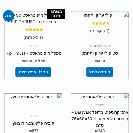
משלוח
למוצר
חינם
מבצע
זה
יש
דורג
(1 ביקורות)
5.00
מספר
מתוך 5
דורג
(1 ביקורות)
5.00
סוגים.
מתוך 5
משקולות וכוח
אירובי
ניתן
סט פולי עליון ותחתון
ספסל היפ טראסט – Hip Thrust
לבחור
את
459
₪
החל מ-
390
₪
האפשרויות
הוספה לסל
בחר/י אפשרויות
בעמוד
המוצר
אירובי
ארגז קרוספיט מרופד DENVER –
אירובי
קופסה פליאומטרית 50×60×76
קוביה פליאומטרית מעץ
ס"מ
₪
577
₪
749