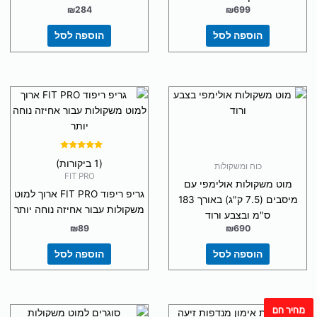
₪
284
₪
699
הוספה לסל
הוספה לסל
דורג
(1 ביקורות)
5.00
כוח ומשקולות
מתוך 5
FIT PRO
מוט משקולות אולימפי עם
גריפ ריפוד FIT PRO ארוך למוט
מיסבים (7.5 ק"ג) באורך 183
משקולות עבור אחיזה נוחה יותר
ס"מ ובצבע ורוד
₪
89
₪
690
הוספה לסל
הוספה לסל
מחיר חם
למוצר