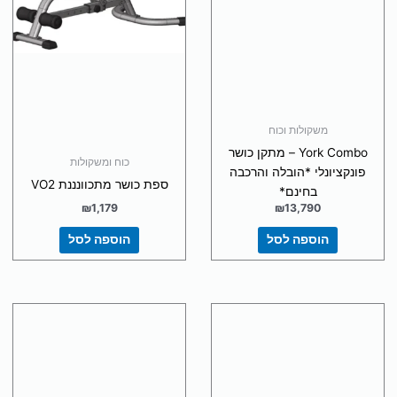
משקולות וכוח
York Combo – מתקן כושר
כוח ומשקולות
פונקציונלי *הובלה והרכבה
ספת כושר מתכוונננת VO2
בחינם*
₪
1,179
₪
13,790
הוספה לסל
הוספה לסל
דורג
(1 ביקורות)
5.00
מתוך 5