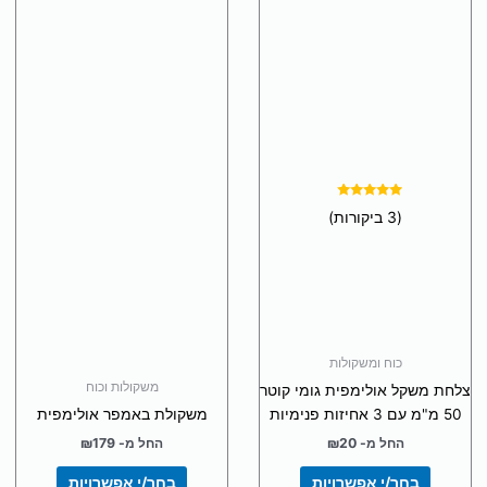
יש
יש
מספר
מספר
סוגים.
סוגים.
ניתן
ניתן
לבחור
לבחור
את
את
האפשרויות
האפשרויות
בעמוד
בעמוד
דורג
המוצר
המוצר
(3 ביקורות)
5.00
מתוך 5
כוח ומשקולות
משקולות וכוח
צלחת משקל אולימפית גומי קוטר
50 מ"מ עם 3 אחיזות פנימיות
משקולת באמפר אולימפית
החל מ-
20
₪
החל מ-
179
₪
בחר/י אפשרויות
בחר/י אפשרויות