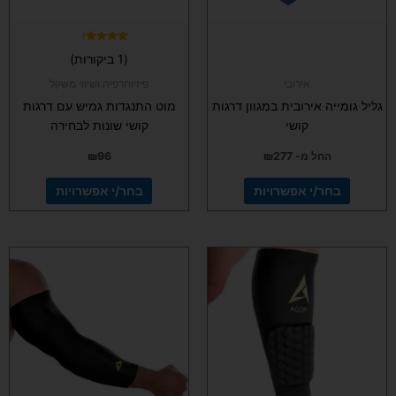
האפשרויות
האפשרויות
בעמוד
בעמוד
המוצר
המוצר
דורג
(1 ביקורות)
4.00
מתוך 5
אירובי
פיזיותרפיה ושיווי משקל
גליל גומייה אירובית במגוון דרגות
מוט התנגדות גמיש עם דרגות
קושי
קושי שונות לבחירה
החל מ-
277
₪
96
₪
בחר/י אפשרויות
בחר/י אפשרויות
למוצר
למוצר
זה
זה
יש
יש
מספר
מספר
סוגים.
סוגים.
ניתן
ניתן
לבחור
לבחור
את
את