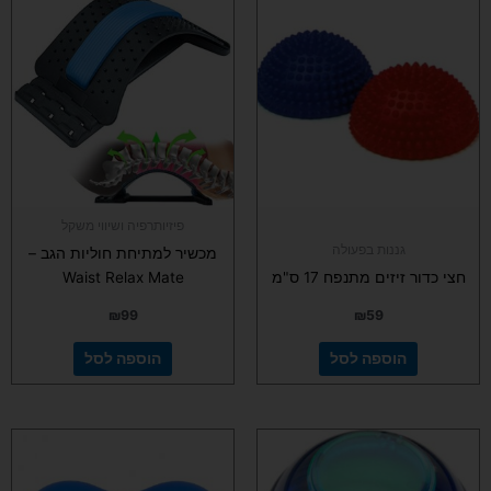
פיזיותרפיה ושיווי משקל
גננות בפעולה
מכשיר למתיחת חוליות הגב –
חצי כדור זיזים מתנפח 17 ס"מ
Waist Relax Mate
₪
99
₪
59
הוספה לסל
הוספה לסל