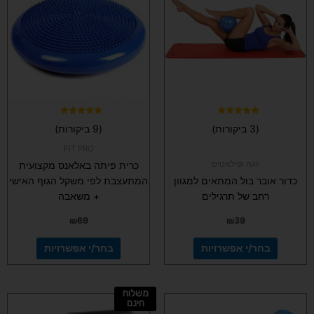
מספר
מספר
סוגים.
סוגים.
ניתן
ניתן
לבחור
לבחור
את
את
האפשרויות
האפשרויות
בעמוד
בעמוד
המוצר
המוצר
דורג
דורג
(3 ביקורות)
(9 ביקורות)
5.00
4.67
מתוך 5
מתוך 5
FIT PRO
יוגה ופילאטיס
כרית פיתה באלאנס מקצועית
כדור אובר בול המתאים למגוון
המתעצבת לפי משקל הגוף האישי
רחב של תרגילים
+ משאבה
₪
69
₪
39
בחר/י אפשרויות
בחר/י אפשרויות
משלוח
למוצר
חינם