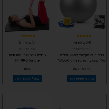
מספר
מספר
סוגים.
סוגים.
ניתן
ניתן
לבחור
לבחור
את
את
האפשרויות
האפשרויות
בעמוד
בעמוד
המוצר
המוצר
דורג
דורג
(34 ביקורות)
(5 ביקורות)
5.00
4.97
מתוך 5
מתוך 5
יוגה ופילאטיס
יוגה ופילאטיס
כדור פיזיו מקצועי במגוון גדלים
גומיית טרה בנד (התנגדות
כולל משאבה מתנה מותג VALOR
פתוחה) FIT PRO
החל מ-
75
₪
35
₪
בחר/י אפשרויות
בחר/י אפשרויות
למוצר
למוצר
זה
זה
יש
יש