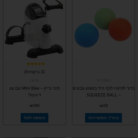
זה
יש
מספר
סוגים.
ניתן
לבחור
את
האפשרויות
בעמוד
המוצר
דורג
(3 ביקורות)
5.00
מתוך 5
FIT PRO
אירובי
כדור לחיצה לכף היד במגוון צבעים
מיני בייק – Mini Bike עם צג
– SQUEEZE BALL
דיגיטלי
₪
195
₪
29
בחר/י אפשרויות
הוספה לסל