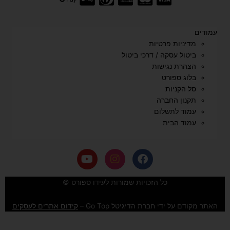
עמודים
מדיניות פרטיות
ביטול עסקה / דרכי ביטול
הצהרת נגישות
בלוג ספורט
סל הקניות
תקנון החברה
עמוד לתשלום
עמוד הבית
Y
I
F
o
n
a
u
s
c
e
t
t
כל הזכויות שמורות לעידו ספורט ©
u
a
b
b
g
o
האתר מקודם על ידי חברת הדיגיטל Go Top –
קידום אתרים לעסקים
e
r
o
a
k