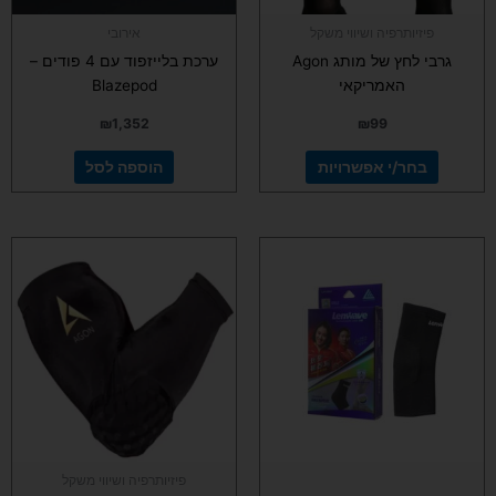
בעמוד
פיזיותרפיה ושיווי משקל
אירובי
המוצר
גרבי לחץ של מותג Agon
ערכת בלייזפוד עם 4 פודים –
האמריקאי
Blazepod
₪
1,352
₪
99
בחר/י אפשרויות
הוספה לסל
למוצר
זה
יש
מספר
סוגים.
ניתן
לבחור
את
האפשרויות
בעמוד
פיזיותרפיה ושיווי משקל
המוצר