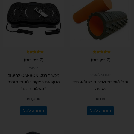
דורג
דורג
(2 ביקורות)
(2 ביקורות)
4.50
5.00
מתוך 5
מתוך 5
אירובי
יוגה ופילאטיס
מכשיר רטט CARBON לחיטוב
גליל לשחרור שרירים כפול + תיק
הגוף עם רמקול בלוטוס מובנה
נשיאה
*משלוח חינם*
₪
1,290
₪
119
הוספה לסל
הוספה לסל