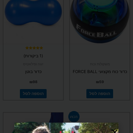
דורג
(1 ביקורות)
5.00
מתוך 5
משקולות וכוח
יוגה ופילאטיס
כדור כוח מקצועי FORCE BALL
כדור בוטן
₪
98
₪
59
הוספה לסל
הוספה לסל
המחיר
המחיר
למוצר
מבצע
המקורי
הנוכחי
זה
היה:
הוא:
יש
₪1,790.
₪1,999.