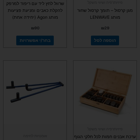
פיזיותרפיה ושיווי משקל
שרוול לחץ ליד עם ריפוד למרפק
מגן קרסול – תומך קרסול שחור
להקלת כאבים ומניעת פציעות
מותג LENWAVE
מותג Agon (יחידה אחת)
₪
90
₪
29
הוספה לסל
בחר/י אפשרויות
פיזיותרפיה ושיווי משקל
אומנויות לחימה
ערכת אבנים חמות לכל חלקי הגוף