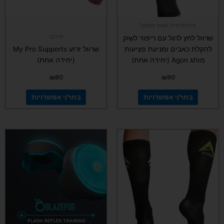
האפשרויות
האפשרויות
בעמוד
בעמוד
פיזיותרפיה ושיווי משקל
המוצר
המוצר
אירובי
שרוול לחץ לרגל עם ריפוד לשוק
להקלת כאבים ומניעת פציעות
שרוול זרוע My Pro Supports
מותג Agon (יחידה אחת)
(יחידה אחת)
₪
80
₪
90
בחר/י אפשרויות
בחר/י אפשרויות
למוצר
זה
יש
מספר
סוגים.
ניתן
לבחור
את
האפשרויות