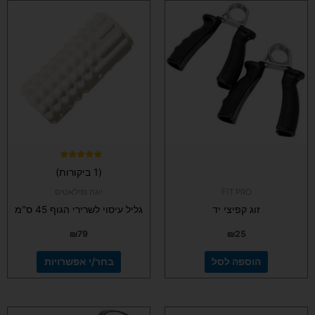
למוצר
זה
יש
מספר
סוגים.
ניתן
לבחור
את
האפשרויות
בעמוד
המוצר
דורג
(1 ביקורות)
5.00
מתוך 5
FIT PRO
יוגה ופילאטיס
זוג קפיצי יד
גליל עיסוי לשרירי הגוף 45 ס"מ
₪
79
₪
25
הוספה לסל
בחר/י אפשרויות
למוצר