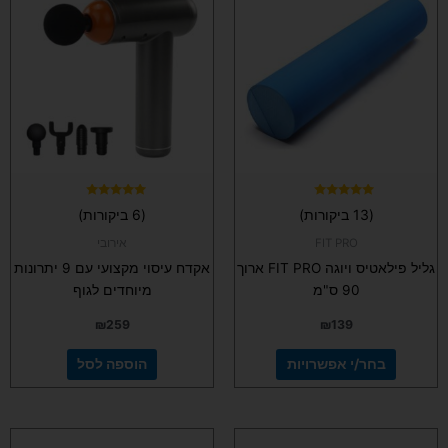
זה
יש
מספר
סוגים.
ניתן
לבחור
את
האפשרויות
בעמוד
המוצר
דורג
דורג
(13 ביקורות)
(6 ביקורות)
4.83
4.92
מתוך 5
מתוך 5
FIT PRO
אירובי
גליל פילאטיס ויוגה FIT PRO ארוך
אקדח עיסוי מקצועי עם 9 יתרונות
90 ס"מ
מיוחדים לגוף
₪
259
₪
139
בחר/י אפשרויות
הוספה לסל
למוצר