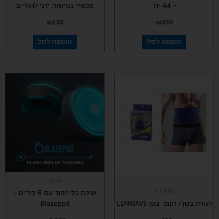
– 44 יח'
מכשיר גמישות ידני לרגליים
₪
238
₪
359
הוספה לסל
הוספה לסל
אירובי
FIT PRO
ערכת בלייזפוד עם 6 פודים –
חגורת בטן / תומך בטן LENWAVE
Blazepod