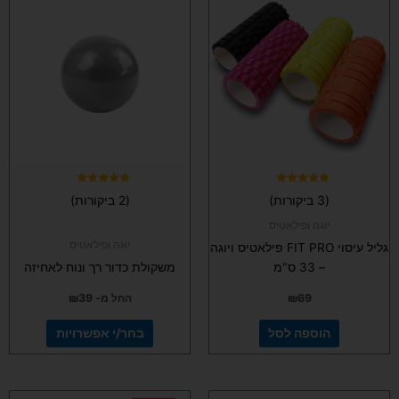
זה
יש
מספר
סוגים.
ניתן
לבחור
את
האפשרויות
בעמוד
המוצר
דורג
דורג
(3 ביקורות)
(2 ביקורות)
5.00
5.00
מתוך 5
מתוך 5
יוגה ופילאטיס
יוגה ופילאטיס
גליל עיסוי FIT PRO פילאטיס ויוגה
– 33 ס"מ
משקולת כדור רך ונוח לאחיזה
69
₪
החל מ-
39
₪
הוספה לסל
בחר/י אפשרויות