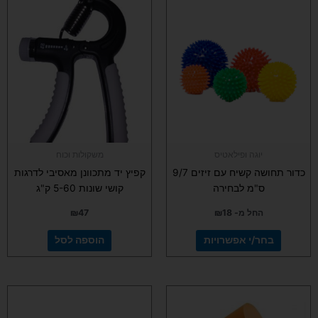
למוצר
זה
יש
מספר
סוגים.
ניתן
לבחור
את
האפשרויות
בעמוד
יוגה ופילאטיס
משקולות וכוח
המוצר
כדור תחושה קשיח עם זיזים 9/7
קפיץ יד מתכוונן מאסיבי לדרגות
ס"מ לבחירה
קושי שונות 5-60 ק"ג
החל מ-
18
₪
47
₪
בחר/י אפשרויות
הוספה לסל