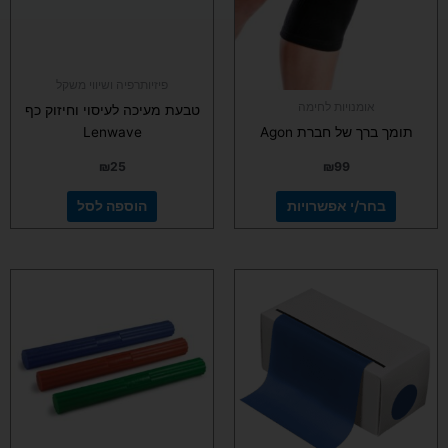
ניתן
לבחור
את
האפשרויות
פיזיותרפיה ושיווי משקל
בעמוד
אומנויות לחימה
טבעת מעיכה לעיסוי וחיזוק כף
המוצר
תומך ברך של חברת Agon
Lenwave
₪
25
₪
99
בחר/י אפשרויות
הוספה לסל
למוצר
למוצר
זה
זה
יש
יש
מספר
מספר
סוגים.
סוגים.
ניתן
ניתן
לבחור
לבחור
את
את