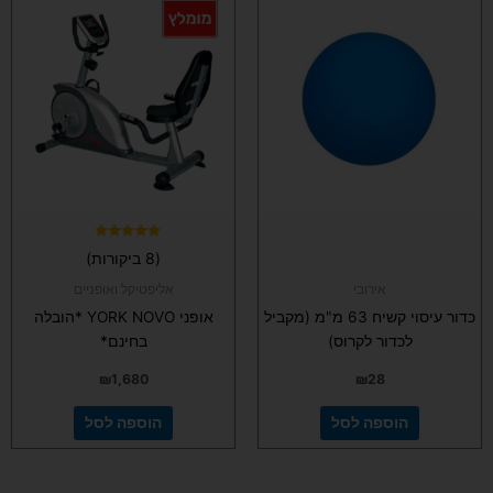
דורג
(8 ביקורות)
5.00
מתוך 5
אירובי
אליפטיקל ואופניים
כדור עיסוי קשיח 63 מ"מ (מקביל
אופני YORK NOVO *הובלה
לכדור לקרוס)
בחינם*
₪
1,680
₪
28
הוספה לסל
הוספה לסל