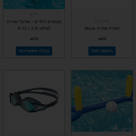
האפשרויות
בעמוד
ילדים
המוצר
שחייה וים
מצופים לילדים – שרוולי שחייה
חגורת שחייה Move
לגילאי 3-6 ו-6-12
₪
26
₪
69
הוספה לסל
בחר/י אפשרויות
למוצר
זה
יש
מספר
סוגים.
ניתן
לבחור
את
האפשרויות
בעמוד