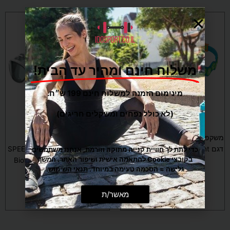
משלוח חינם ומהיר עד הבית!
מינימום הזמנה למשלוח חינם 199 ש״ח.
(לא כולל נפחים ומשקלים חריגים)
שחייה וים
שחייה וים
משקפת שחייה לפעוטים SPEEDO
דגם Spot Goggle Infant (גילאים
משקפת שחייה לבוגרים SPEEDO
כדי לתת לך חוויית קנייה מתוקה וזורמת, אנחנו משתמשים
בקובצי Cookie להתאמה אישית ושיפור האתר. המשך
Biofuse 2.0 Goggles White
2-6)
גלישה = הסכמה טעימה במיוחד.
תנאי השימוש
.
₪
189
₪
69
מאשר/ת
הוספה לסל
הוספה לסל