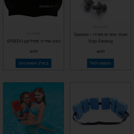
לבחור
את
האפשרויות
בעמוד
שחייה וים
המוצר
שחייה וים
אטמי אוזניים ספידו – Speedo
Ergo Earplug
כובע שחייה מסיליקון SPEEDO
₪
39
₪
40
הוספה לסל
בחר/י אפשרויות
למוצר
זה
יש
מספר
סוגים.
ניתן
לבחור
את