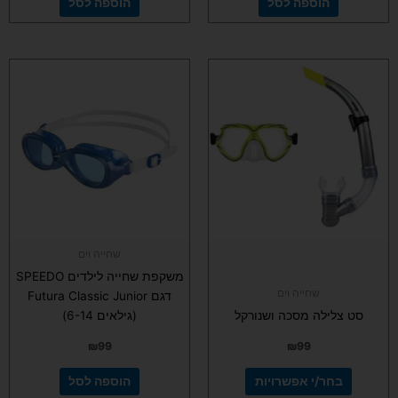
הוספה לסל
הוספה לסל
למוצר
זה
יש
מספר
סוגים.
ניתן
לבחור
את
האפשרויות
בעמוד
שחייה וים
המוצר
משקפת שחייה לילדים SPEEDO
שחייה וים
דגם Futura Classic Junior
סט צלילה מסכה ושנורקל
(גילאים 6-14)
₪
99
₪
99
בחר/י אפשרויות
הוספה לסל