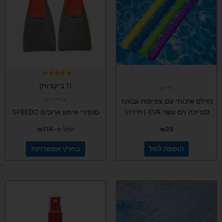
מספר
סוגים.
ניתן
לבחור
את
האפשרויות
בעמוד
המוצר
דורג
(1 ביקורות)
5.00
ילדים
מתוך 5
שחייה וים
נודלס איכותי עם צפיפות גבוהה
לבריכה וים עשוי EVA (יחידה)
סנפירי אימון ארוכים SPEEDO
29
₪
החל מ-
114
₪
הוספה לסל
בחר/י אפשרויות