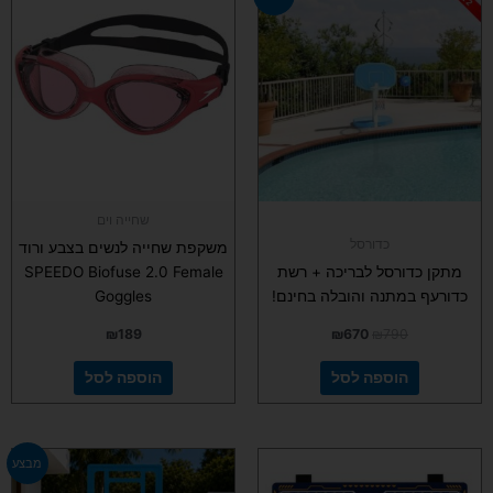
המקורי
הנוכחי
היה:
הוא:
₪670.
₪790.
שחייה וים
כדורסל
משקפת שחייה לנשים בצבע ורוד
מתקן כדורסל לבריכה + רשת
SPEEDO Biofuse 2.0 Female
כדורעף במתנה והובלה בחינם!
Goggles
₪
189
₪
670
₪
790
הוספה לסל
הוספה לסל
המחיר
המחיר
מבצע
המקורי
הנוכחי
היה:
הוא: