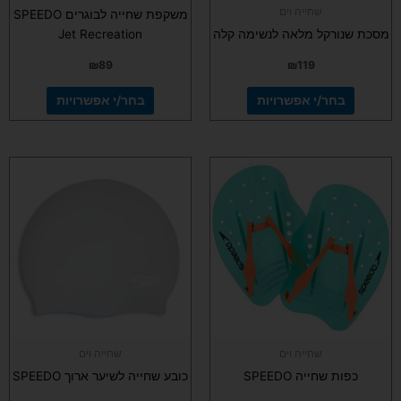
שחייה וים
משקפת שחייה לבוגרים SPEEDO
מסכת שנורקל מלאה לנשימה קלה
Jet Recreation
₪
89
₪
119
בחר/י אפשרויות
בחר/י אפשרויות
למוצר
למוצר
זה
זה
יש
יש
מספר
מספר
סוגים.
סוגים.
ניתן
ניתן
לבחור
לבחור
את
את
האפשרויות
האפשרויות
בעמוד
בעמוד
שחייה וים
שחייה וים
המוצר
המוצר
כפות שחייה SPEEDO
כובע שחייה לשיער ארוך SPEEDO