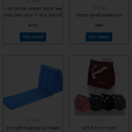
שחייה וים
שחייה וים
שער כדורגל מתנפח וצף לבריכה –
מזרן שזלונג לשיזוף מתנפח
לכדורגל, כדור יד וכדור רשת במים
₪
119
₪
99
הוספה לסל
הוספה לסל
אירובי
שחייה וים
תיק צידנית 6.5 ליטר
משענת גב עם מגבת לחוף הים