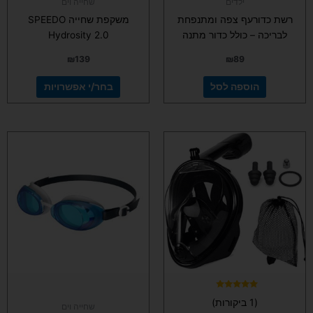
ילדים
שחייה וים
המוצר
רשת כדורעף צפה ומתנפחת
משקפת שחייה SPEEDO
לבריכה – כולל כדור מתנה
Hydrosity 2.0
₪
139
₪
89
הוספה לסל
בחר/י אפשרויות
למוצר
למוצר
זה
זה
יש
יש
מספר
מספר
סוגים.
סוגים.
ניתן
ניתן
לבחור
לבחור
את
את
האפשרויות
האפשרויות
בעמוד
בעמוד
המוצר
המוצר
דורג
(1 ביקורות)
5.00
שחייה וים
מתוך 5