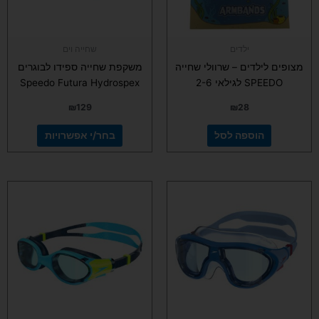
את
האפשרויות
בעמוד
ילדים
שחייה וים
המוצר
מצופים לילדים – שרוולי שחייה
משקפת שחייה ספידו לבוגרים
SPEEDO לגילאי 2-6
Speedo Futura Hydrospex
₪
129
₪
28
הוספה לסל
בחר/י אפשרויות
למוצר
זה
יש
מספר
סוגים.
ניתן
לבחור
את
האפשרויות