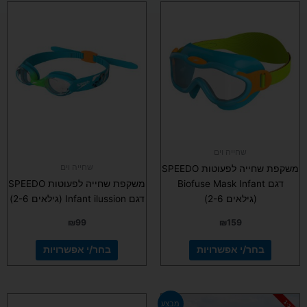
למוצר
למוצר
זה
זה
יש
יש
מספר
מספר
סוגים.
סוגים.
ניתן
ניתן
לבחור
לבחור
את
את
האפשרויות
האפשרויות
בעמוד
בעמוד
שחייה וים
המוצר
המוצר
שחייה וים
משקפת שחייה לפעוטות SPEEDO
דגם Biofuse Mask Infant
משקפת שחייה לפעוטות SPEEDO
(גילאים 2-6)
דגם Infant ilussion (גילאים 2-6)
₪
99
₪
159
בחר/י אפשרויות
בחר/י אפשרויות
המחיר
המחיר
מבצע