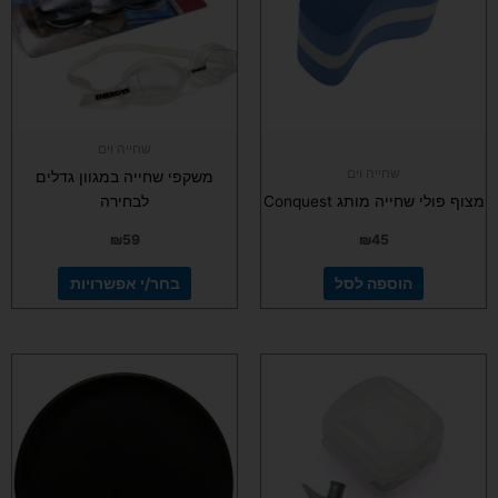
סוגים.
ניתן
לבחור
את
האפשרויות
בעמוד
שחייה וים
המוצר
שחייה וים
משקפי שחייה במגוון גדלים
מצוף פולי שחייה מותג Conquest
לבחירה
₪
59
₪
45
הוספה לסל
בחר/י אפשרויות
למוצר
זה
יש
מספר
סוגים.
ניתן