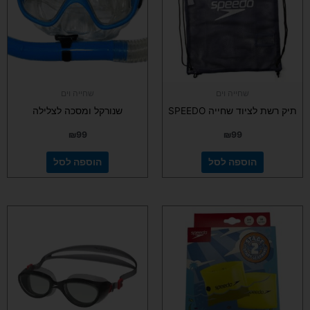
שחייה וים
שחייה וים
תיק רשת לציוד שחייה SPEEDO
שנורקל ומסכה לצלילה
₪
99
₪
99
הוספה לסל
הוספה לסל
למוצר
זה
יש
מספר
סוגים.
ניתן
לבחור