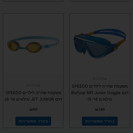
למוצר
למוצר
זה
זה
יש
יש
מספר
מספר
סוגים.
סוגים.
ניתן
ניתן
לבחור
לבחור
את
את
האפשרויות
האפשרויות
בעמוד
בעמוד
שחייה וים
המוצר
המוצר
שחייה וים
משקפת שחייה לילדים SPEEDO
דגם Biofuse Rift Junior Goggle
משקפת שחייה לילדים SPEEDO
(גילאים 6-14)
דגם JET JUNIOR (גילאים 6-14)
₪
69
₪
149
בחר/י אפשרויות
בחר/י אפשרויות