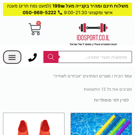
משלוח חינם ומהיר בקנייה מעל 199₪
(למעט נפח חריג) מענה
אישי ומקצועי 9:00-21:30
050-969-5222
0
עגלת
קניות
חנות הספורט אונליין מספר 1 של ישראל
בחר קטגוריה
Products
search
עמוד הבית
/ מוצרים המתויגים “אביזרים לשחייה”
מציגים את כל ⁦13⁩ התוצאות
ממוין
לפי
פופולריות
למוצר
זה
יש