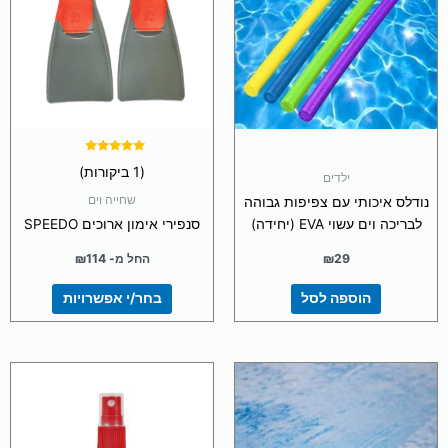
מספר
סוגים.
ניתן
לבחור
את
האפשרויות
בעמוד
המוצר
דורג
(1 ביקורות)
5.00
ילדים
מתוך 5
שחייה וים
נודלס איכותי עם צפיפות גבוהה
לבריכה וים עשוי EVA (יחידה)
סנפירי אימון ארוכים SPEEDO
29
₪
החל מ-
114
₪
הוספה לסל
בחר/י אפשרויות