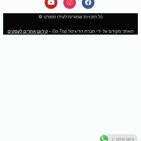
o
n
a
u
s
c
e
t
t
כל הזכויות שמורות לעידו ספורט ©
u
a
b
b
g
o
האתר מקודם על ידי חברת הדיגיטל Go Top –
קידום אתרים לעסקים
e
r
o
a
k
m
צ'אט איתנו :)