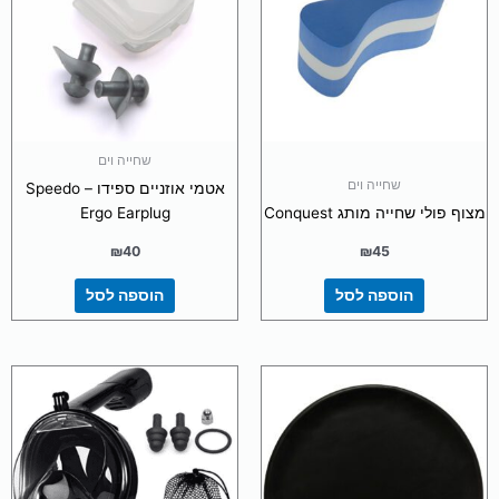
שחייה וים
שחייה וים
אטמי אוזניים ספידו – Speedo
מצוף פולי שחייה מותג Conquest
Ergo Earplug
₪
40
₪
45
הוספה לסל
הוספה לסל
למוצר
למוצר
זה
זה
יש
יש
מספר
מספר
סוגים.
סוגים.