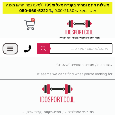
משלוח חינם ומהיר בקנייה מעל 199₪
(למעט נפח חריג) מענה
אישי ומקצועי 9:00-21:30
050-969-5222
0
עגלת
קניות
חנות הספורט אונליין מספר 1 של ישראל
בחר קטגוריה
Products
search
עמוד הבית
/ מוצרים המתויגים “אולטרה”
It seems we can't find what you're looking for.
כתובות
: המפלסים 12,
פתח-תקווה
(קרית אריה) –