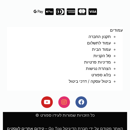
עמודים
תקנון החברה
עמוד לתשלום
עמוד הבית
סל הקניות
מדיניות פרטיות
הצהרת נגישות
בלוג ספורט
ביטול עסקה / דרכי ביטול
Y
I
F
o
n
a
u
s
c
e
t
t
כל הזכויות שמורות לעידו ספורט ©
u
a
b
b
g
o
האתר מקודם על ידי חברת הדיגיטל Go Top –
קידום אתרים לעסקים