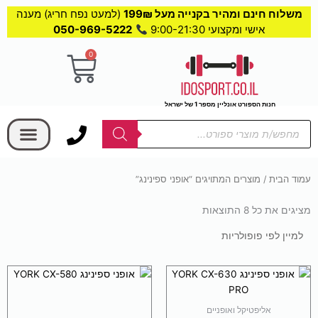
משלוח חינם ומהיר בקנייה מעל 199₪
(למעט נפח חריג) מענה
אישי ומקצועי 9:00-21:30
050-969-5222
0
עגלת
קניות
חנות הספורט אונליין מספר 1 של ישראל
בחר קטגוריה
Products
search
עמוד הבית
/ מוצרים המתויגים “אופני ספינינג”
מציגים את כל ⁦8⁩ התוצאות
ממוין
לפי
פופולריות
אליפטיקל ואופניים