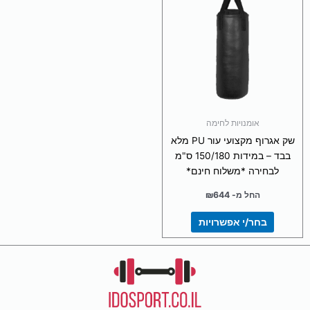
יש
מספר
סוגים.
ניתן
לבחור
את
האפשרויות
בעמוד
אומנויות לחימה
המוצר
שק אגרוף מקצועי עור PU מלא
בבד – במידות 150/180 ס"מ
לבחירה *משלוח חינם*
החל מ-
644
₪
בחר/י אפשרויות