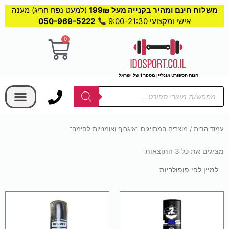
משלוח חינם ומהיר בקנייה מעל 199₪
(למעט נפח חריג) מענה
אישי ומקצועי 9:00-21:30
050-969-5222
0
עגלת
קניות
חנות הספורט אונליין מספר 1 של ישראל
בחר קטגוריה
Products
search
עמוד הבית
/ מוצרים המתויגים “איגרוף ואומנויות לחימה”
מציגים את כל ⁦3⁩ התוצאות
ממוין
לפי
פופולריות