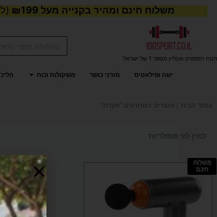
משלוח חינם ומהיר בקנייה מעל ₪199
(למע
Products
search
נות הספורט אונליין מספר 1 של ישראל
פתח משקול
יוגה ופילאטיס
מזרני כושר
משקולות וכוח
הליכו
עמוד הבית
/ מוצרים המתויגים “אקדח”
משלוח
חינם