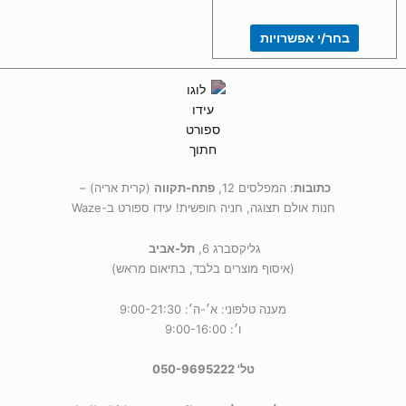
מספר
סוגים.
בחר/י אפשרויות
ניתן
לבחור
את
האפשרויות
בעמוד
המוצר
כתובות
: המפלסים 12,
פתח-תקווה
(קרית אריה) –
חנות אולם תצוגה, חניה חופשית! עידו ספורט ב-Waze
גליקסברג 6,
תל-אביב
(איסוף מוצרים בלבד, בתיאום מראש)
מענה טלפוני: א׳-ה׳: 9:00-21:30
ו׳: 9:00-16:00
טל' 050-9695222