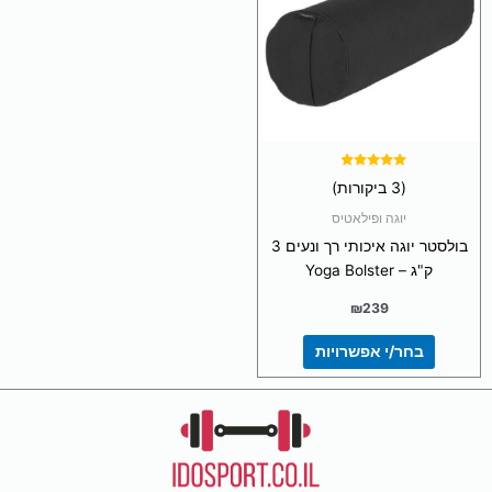
מספר
סוגים.
ניתן
לבחור
את
האפשרויות
בעמוד
המוצר
דורג
(3 ביקורות)
4.67
מתוך 5
יוגה ופילאטיס
בולסטר יוגה איכותי רך ונעים 3
ק"ג – Yoga Bolster
₪
239
בחר/י אפשרויות