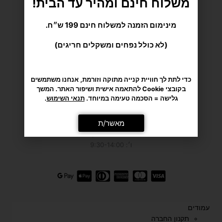
חנות אולם תצוגה, חניה חופשית! עידו ספורט ב-Waze
מינימום הזמנה למשלוח חינם 199 ש״ח.
גליקסברג 6,
תל-אביב
(לא כולל נפחים ומשקלים חריגים)
(איסוף מוצרים בלבד, בתיאום מראש)
מענה טלפוני: א׳-ה׳: 9:00-21:30
כדי לתת לך חוויית קנייה מתוקה וזורמת, אנחנו משתמשים
ו׳: 9:00-16:00
בקובצי Cookie להתאמה אישית ושיפור האתר. המשך
גלישה = הסכמה טעימה במיוחד.
תנאי השימוש
.
טל' 050-9695222
מאשר/ת
כתובת מייל שירות לקוחות: hello@idosport.co.il
שעות אולם התצוגה: א׳-ה׳, 9:00-18:00
ו׳: 9:30-14:00
עמודים
תקנון החברה