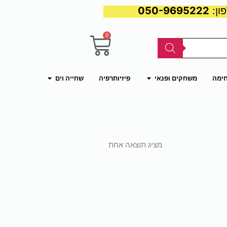
050-9695222
0
עגלת
קניות
פתח משחקים ופנאי
פתח שחייה וים
חימה
משחקים ופנאי
פיזיותרפיה
שחייה וים
מציג תוצאה אחת