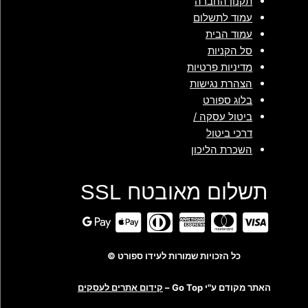
תקנון החברה
עמוד לתשלום
עמוד הבית
סל הקניות
מדיניות פרטיות
הצהרת נגישות
בלוג ספורט
ביטול עסקה /
דרכי ביטול
השכרת הליכון
תשלום מאובטח SSL
כל הזכויות שמורות לעידו ספורט ©
האתר מקודם ע"י Go Top –
קידום אתרים לעסקים