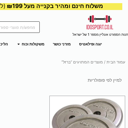
משלוח חינם ומהיר בקנייה מעל ₪199
(למע
Products
search
נות הספורט אונליין מספר 1 של ישראל
פתח משקול
יוגה ופילאטיס
מזרני כושר
משקולות וכוח
הליכו
עמוד הבית
/ מוצרים המתויגים “ברזל”
למוצר
זה
יש
מספר
סוגים.