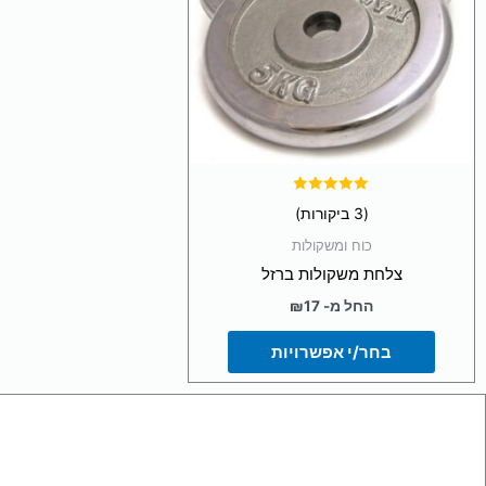
ניתן
לבחור
את
האפשרויות
בעמוד
המוצר
דורג
(3 ביקורות)
5.00
מתוך 5
כוח ומשקולות
צלחת משקולות ברזל
החל מ-
17
₪
בחר/י אפשרויות