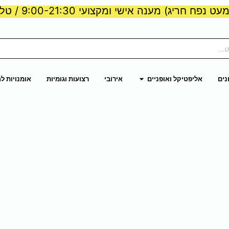
ט נפח חריג) מענה אישי ומקצועי 9:00-21:30 / טלפון:
ות וכוח
פתח אליפטיקל ואופניים
נים
אליפטיקל ואופניים
אירובי
רצועות וגומיות
אומנויות ל