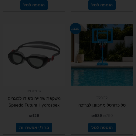
הוספה לסל
הוספה לסל
המחיר
המחיר
למוצר
מבצע
המקורי
הנוכחי
זה
היה:
הוא:
יש
₪589.
₪790.
מספר
סוגים.
ניתן
לבחור
את
האפשרויות
בעמוד
שחייה וים
המוצר
כדורסל
משקפת שחייה ספידו לבוגרים
סל כדורסל מתכוונן לבריכה
Speedo Futura Hydrospex
₪
129
₪
589
₪
790
הוספה לסל
בחר/י אפשרויות