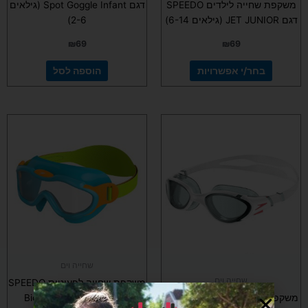
משקפת שחייה לילדים SPEEDO
דגם Spot Goggle Infant (גילאים
דגם JET JUNIOR (גילאים 6-14)
2-6)
₪
69
₪
69
בחר/י אפשרויות
הוספה לסל
למוצר
זה
יש
מספר
סוגים.
ניתן
לבחור
את
האפשרויות
בעמוד
שחייה וים
המוצר
שחייה וים
משקפת שחייה לפעוטות SPEEDO
משקפת שחייה לבוגרים SPEEDO
דגם Biofuse Mask Infant