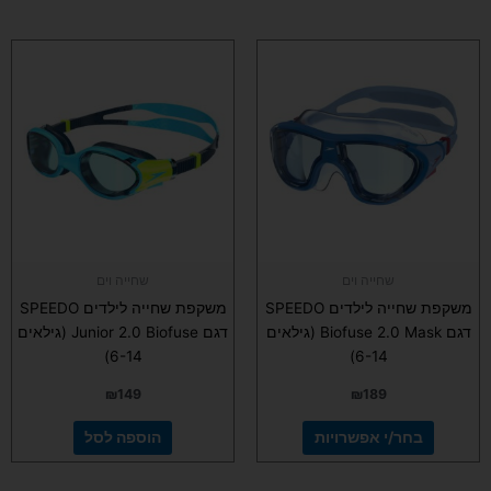
למוצר
זה
יש
מספר
סוגים.
ניתן
לבחור
את
האפשרויות
בעמוד
שחייה וים
שחייה וים
המוצר
משקפת שחייה לילדים SPEEDO
משקפת שחייה לילדים SPEEDO
דגם Biofuse 2.0 Mask (גילאים
דגם Junior 2.0 Biofuse (גילאים
6-14)
6-14)
₪
149
₪
189
בחר/י אפשרויות
הוספה לסל