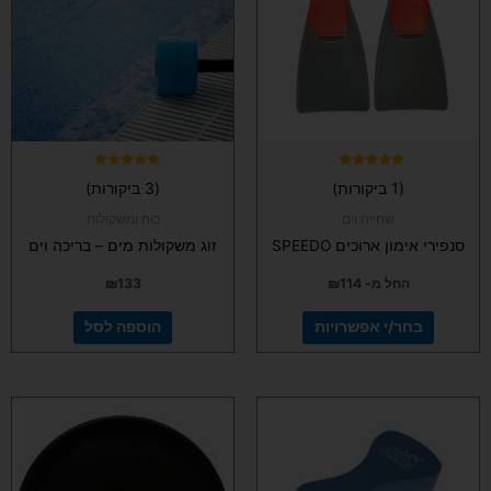
מספר
סוגים.
ניתן
לבחור
את
האפשרויות
בעמוד
המוצר
דורג
דורג
(1 ביקורות)
(3 ביקורות)
5.00
5.00
מתוך 5
מתוך 5
שחייה וים
כוח ומשקולות
סנפירי אימון ארוכים SPEEDO
זוג משקולות מים – בריכה וים
החל מ-
114
₪
133
₪
בחר/י אפשרויות
הוספה לסל
למוצר
זה
יש
מספר