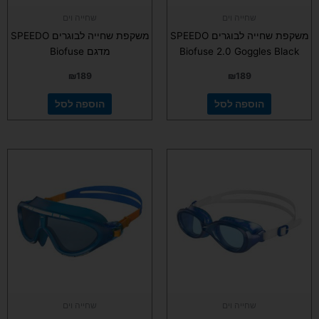
שחייה וים
שחייה וים
משקפת שחייה לבוגרים SPEEDO
משקפת שחייה לבוגרים SPEEDO
Biofuse 2.0 Goggles Black
מדגם Biofuse
₪
189
₪
189
הוספה לסל
הוספה לסל
למוצר
זה
יש
מספר
סוגים.
ניתן
לבחור
את
האפשרויות
בעמוד
שחייה וים
שחייה וים
המוצר