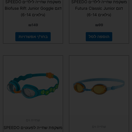
משקפת שחייה לילדים SPEEDO
משקפת שחייה לילדים SPEEDO
דגם Futura Classic Junior
דגם Biofuse Rift Junior Goggle
(גילאים 6-14)
(גילאים 6-14)
₪
149
₪
99
הוספה לסל
בחר/י אפשרויות
למוצר
זה
יש
מספר
סוגים.
ניתן
לבחור
את
האפשרויות
בעמוד
שחייה וים
המוצר
שחייה וים
משקפת שחייה לפעוטים SPEEDO