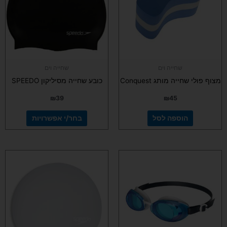
סוגים.
ניתן
לבחור
את
האפשרויות
בעמוד
שחייה וים
שחייה וים
המוצר
מצוף פולי שחייה מותג Conquest
כובע שחייה מסיליקון SPEEDO
₪
39
₪
45
הוספה לסל
בחר/י אפשרויות
למוצר
למוצר
זה
זה
יש
יש
מספר
מספר
סוגים.
סוגים.
ניתן
ניתן
לבחור
לבחור