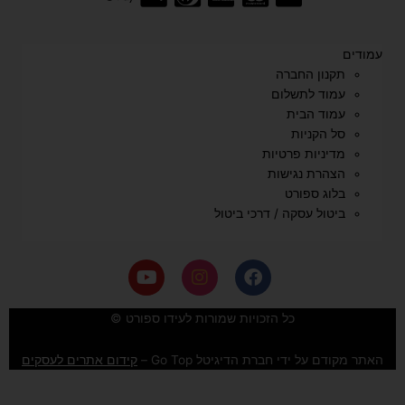
עמודים
תקנון החברה
עמוד לתשלום
עמוד הבית
סל הקניות
מדיניות פרטיות
הצהרת נגישות
בלוג ספורט
ביטול עסקה / דרכי ביטול
Y
I
F
o
n
a
u
s
c
e
t
t
כל הזכויות שמורות לעידו ספורט ©
u
a
b
b
g
o
האתר מקודם על ידי חברת הדיגיטל Go Top –
קידום אתרים לעסקים
e
r
o
a
k