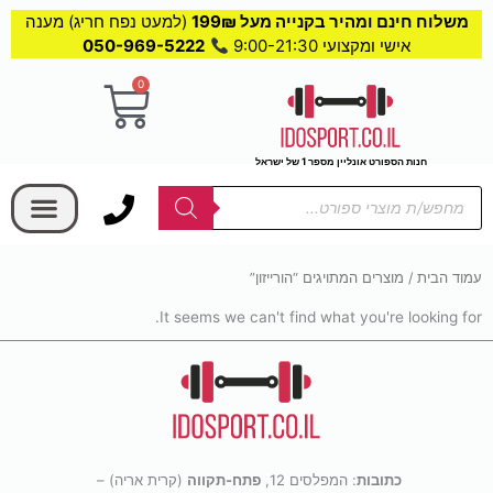
משלוח חינם ומהיר בקנייה מעל 199₪
(למעט נפח חריג) מענה
אישי ומקצועי 9:00-21:30
050-969-5222
0
עגלת
קניות
חנות הספורט אונליין מספר 1 של ישראל
בחר קטגוריה
Products
search
עמוד הבית
/ מוצרים המתויגים “הורייזון”
It seems we can't find what you're looking for.
כתובות
: המפלסים 12,
פתח-תקווה
(קרית אריה) –