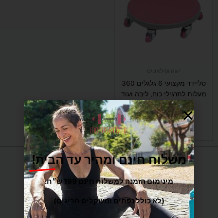
מספר
סוגים.
ניתן
לבחור
את
האפשרויות
בעמוד
יוגה ופילאטיס
המוצר
סליידר מקצועי 6 גלגלים 360
מעלות לתרגילי כוח, ליבה ועוד
₪
179
בחר/י אפשרויות
משלוח חינם ומהיר עד הבית!
מינימום הזמנה למשלוח חינם 199 ש״ח.
(לא כולל נפחים ומשקלים חריגים)
כתובות
: המפלסים 12,
פתח-תקווה
(קרית אריה) –