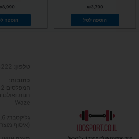
₪
8,990
₪
3,790
הוספה לסל
הוספה ל
טלפון
: 050-9695222
כתובות
:
המפלסים 12,
חנות ואולם ת
Waze
גליקסברג 6,
(איסוף מוצר
מענה אישי ו
חנות הספורט אונליין מספר 1 של ישראל