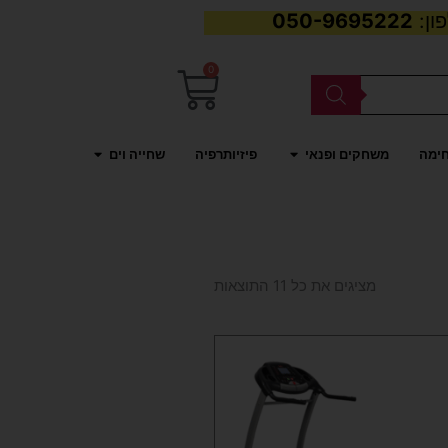
050-9695222
0
עגלת
קניות
פתח משחקים ופנאי
פתח שחייה וים
חימה
משחקים ופנאי
פיזיותרפיה
שחייה וים
ממוין
לפי
מציגים את כל ⁦11⁩ התוצאות
פופולריות