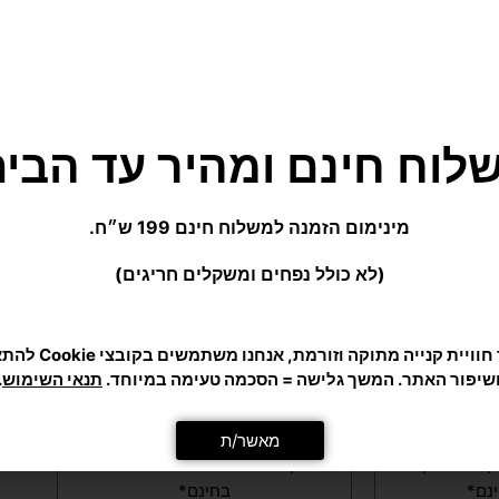
כדי לתת לך חוויית קנייה מ
שיפור האתר. המשך גלישה = הסכמה טעימה במיוחד.
תנאי השימוש
.
מאשר/ת
דורג
(2 ביקורות)
5.00
מתוך 5
הליכונים
Y – הליכון כושר מקצועי
הליכון York Select *הובלה והרכבה
נם*
בחינם*