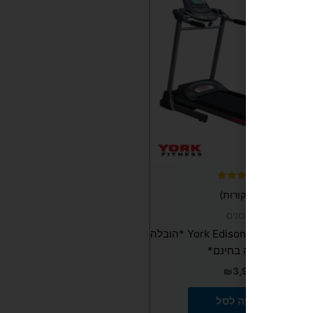
דורג
(1 ביקורות)
5.00
מתוך 5
הליכונים
!
הליכון יורק אדיסון – York Edison *הובלה
והרכבה בחינם*
₪
3,990
הוספה לסל