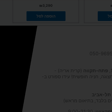
₪
3,290
סל
הוספה לסל
פתח-תקווה
(קרית אריה) -
צוגה, חניה חופשית! עידו ספורט ב-
תל-אביב
ים בלבד, בתיאום מראש)
מקצועי
: 9:00-21:30