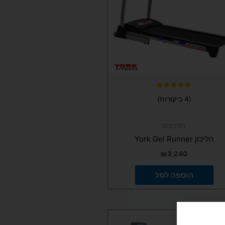
דורג
(4 ביקורות)
5.00
מתוך 5
הליכונים
הליכון York Gel Runner
₪
3,240
הוספה לסל