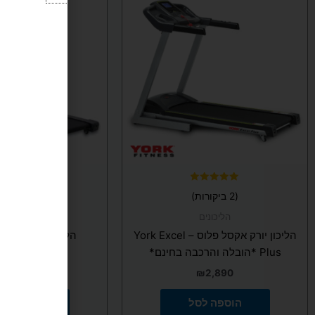
דורג
דורג
(2 ביקורות)
(3 ביקורות)
5.00
5.00
מתוך 5
מתוך 5
הליכונים
הליכונים
מש
הליכון יורק אקסל פלוס – York Excel
הליכון יורק 7900 Supreme
Plus *הובלה והרכבה בחינם*
₪
4,040
₪
2,890
הוספה לסל
הוספה ל