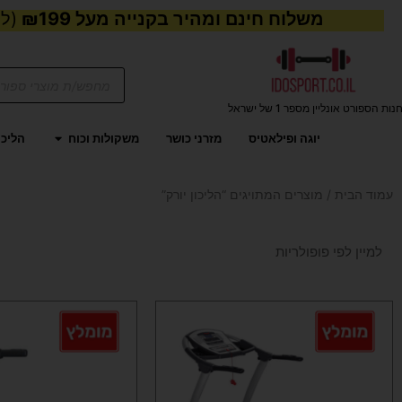
משלוח חינם ומהיר בקנייה מעל ₪199
(למע
Products
search
נות הספורט אונליין מספר 1 של ישראל
פתח משקול
יוגה ופילאטיס
מזרני כושר
משקולות וכוח
הליכו
עמוד הבית
/ מוצרים המתויגים “הליכון יורק”