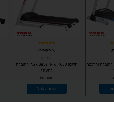
דורג
(5 ביקורות)
4.80
מתוך 5
הליכונים
הליכון York Gel Target *הובלה והרכבה
הליכון York Silver Pro 4050 *הובלה
בחינם*
₪
2,490
סל
הוספה לסל