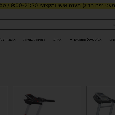
ט נפח חריג) מענה אישי ומקצועי 9:00-21:30 / טלפון:
ות וכוח
פתח אליפטיקל ואופניים
נים
אליפטיקל ואופניים
אירובי
רצועות וגומיות
אומנויות ל