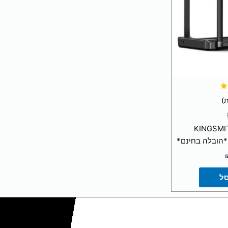
ן מתקפל KINGSMITH
סל