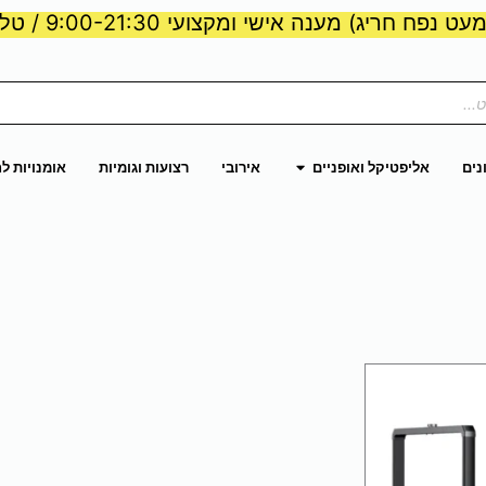
ט נפח חריג) מענה אישי ומקצועי 9:00-21:30 / טלפון:
ות וכוח
פתח אליפטיקל ואופניים
נים
אליפטיקל ואופניים
אירובי
רצועות וגומיות
אומנויות ל