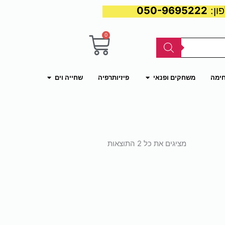
050-9695222
0
עגלת
קניות
פתח משחקים ופנאי
פתח שחייה וים
חימה
משחקים ופנאי
פיזיותרפיה
שחייה וים
ממוין
לפי
מציגים את כל ⁦2⁩ התוצאות
פופולריות