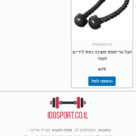
כוח ומשקולות
חבל טרייספס משיכה כפול לידיים
לפולי
₪
79
הוספה לסל
כתובות
: המפלסים 12,
פתח-תקווה
(קרית אריה) –