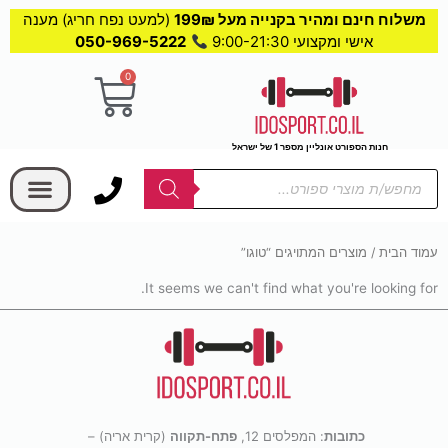
משלוח חינם ומהיר בקנייה מעל 199₪
(למעט נפח חריג) מענה
אישי ומקצועי 9:00-21:30
050-969-5222
0
עגלת
קניות
חנות הספורט אונליין מספר 1 של ישראל
בחר קטגוריה
Products
search
עמוד הבית
/ מוצרים המתויגים “טוגו”
It seems we can't find what you're looking for.
כתובות
: המפלסים 12,
פתח-תקווה
(קרית אריה) –