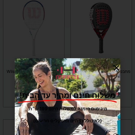
משחקים ופנאי
משחקים ופנאי
מחבט פאדל Bela Pro V3 Padel
מחבט טניס Wilson Allure 105
Tennis Racket
Racket
₪
459
₪
1,399
משלוח חינם ומהיר עד הבית!
הוספה לסל
הוספה לסל
מינימום הזמנה למשלוח חינם 199 ש״ח.
(לא כולל נפחים ומשקלים חריגים)