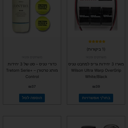
מספר
סוגים.
ניתן
לבחור
את
האפשרויות
בעמוד
המוצר
דורג
(1 ביקורות)
5.00
מתוך 5
משחקים ופנאי
משחקים ופנאי
מארז 3 יחידות גריפ למחבט טניס
כדורי טניס – סט של 3 יחידות
Wilson Ultra Warp OverGrip
מותג טרטורן – Tretorn Serie+
Control
White/Black
₪
37
₪
39
בחר/י אפשרויות
הוספה לסל