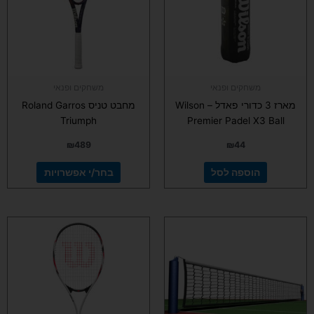
סוגים.
ניתן
לבחור
את
האפשרויות
בעמוד
משחקים ופנאי
משחקים ופנאי
המוצר
מארז 3 כדורי פאדל – Wilson
מחבט טניס Roland Garros
Triumph
Premier Padel X3 Ball
₪
489
₪
44
הוספה לסל
בחר/י אפשרויות
למוצר
זה
יש
מספר
סוגים.
ניתן