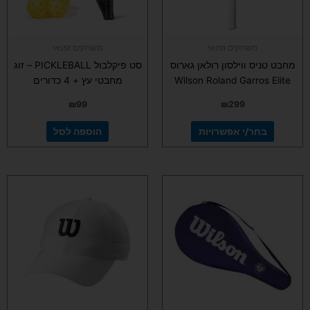
את
האפשרויות
בעמוד
משחקים ופנאי
משחקים ופנאי
המוצר
מחבט טניס ווילסון רולאן גארוס
סט פיקלבול PICKLEBALL – זוג
Wilson Roland Garros Elite
מחבטי עץ + 4 כדורים
₪
99
₪
299
בחר/י אפשרויות
הוספה לסל