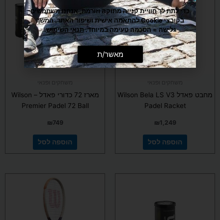
כדי לתת לך חוויית קנייה מתוקה וזורמת, אנחנו משתמשים
בקובצי Cookie להתאמה אישית ושיפור האתר. המשך
גלישה = הסכמה טעימה במיוחד.
תנאי השימוש
.
מאשר/ת
משחקים ופנאי
משחקים ופנאי
מחבט פאדל Wilson Bela LS V3
מארז 72 כדורי פאדל – Wilson
Premier Padel 72 Ball
Padel Racket
₪
749
₪
1,249
הוספה לסל
הוספה לסל
למוצר
זה
יש
מספר