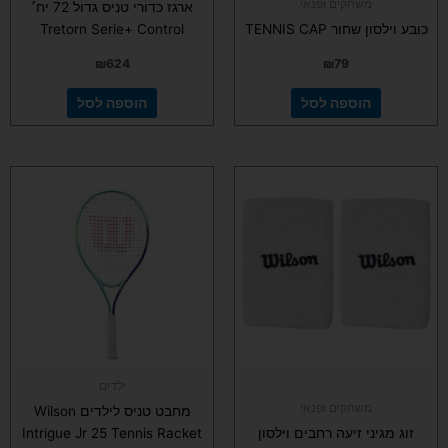
משחקים ופנאי
ארגז כדורי טניס גדול 72 יח׳
כובע וילסון שחור TENNIS CAP
Tretorn Serie+ Control
₪
624
₪
79
הוספה לסל
הוספה לסל
למוצר
זה
יש
מספר
סוגים.
ניתן
לבחור
את
האפשרויות
בעמוד
ילדים
המוצר
משחקים ופנאי
מחבט טניס לילדים Wilson
זוג מגיני זיעה רחבים וילסון
Intrigue Jr 25 Tennis Racket