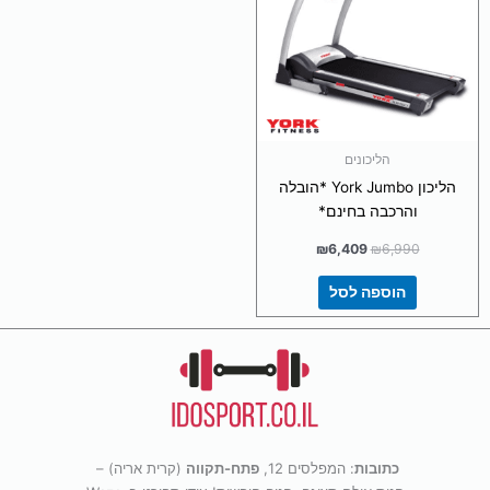
הליכונים
הליכון York Jumbo *הובלה
והרכבה בחינם*
₪
6,409
₪
6,990
הוספה לסל
כתובות
: המפלסים 12,
פתח-תקווה
(קרית אריה) –