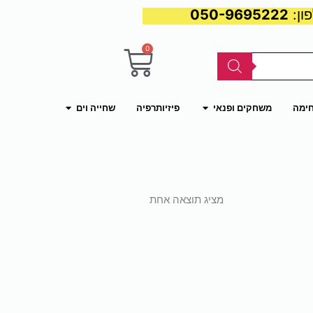
050-9695222
0
עגלת
קניות
פתח משחקים ופנאי
פתח שחייה וים
חימה
משחקים ופנאי
פיזיותרפיה
שחייה וים
מציג תוצאה אחת