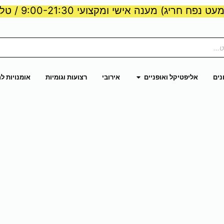
ט נפח חריג) מענה אישי ומקצועי 9:00-21:30 / טלפון:
ות וכוח
פתח אליפטיקל ואופניים
נים
אליפטיקל ואופניים
אירובי
רצועות וגומיות
אומנויות ל