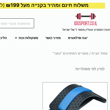
משלוח חינם ומהיר בקנייה מעל ₪199
(למע
Products
search
נות הספורט אונליין מספר 1 של ישראל
פתח משקול
יוגה ופילאטיס
מזרני כושר
משקולות וכוח
הליכו
עמוד הבית
/ מוצרים המתויגים “כאבי”