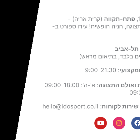
פתח-תקווה
(קרית אריה) -
צוגה, חניה חופשית! עידו ספורט ב-
תל-אביב
ים בלבד, בתיאום מראש)
מקצועי
: 9:00-21:30
 ואולם התצוגה
: א'-ה': 09:00-18:00
שירות לקוחות
: hello@idosport.co.il
Y
I
F
o
n
a
u
s
c
t
t
e