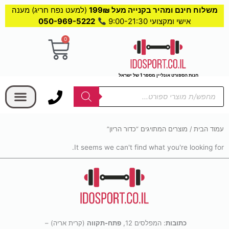
משלוח חינם ומהיר בקנייה מעל 199₪
(למעט נפח חריג) מענה
אישי ומקצועי 9:00-21:30
050-969-5222
0
עגלת
קניות
חנות הספורט אונליין מספר 1 של ישראל
בחר קטגוריה
Products
search
עמוד הבית
/ מוצרים המתויגים “כדור הריון”
It seems we can't find what you're looking for.
כתובות
: המפלסים 12,
פתח-תקווה
(קרית אריה) –