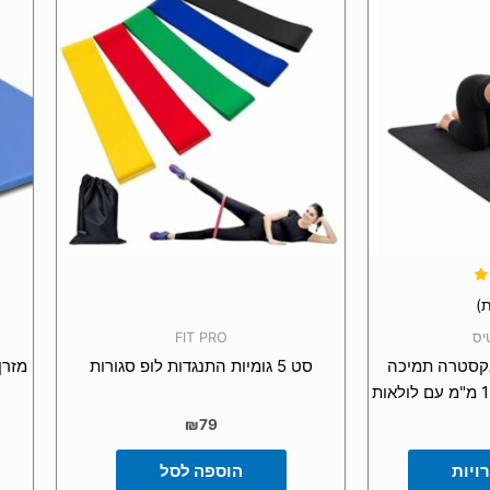
ר
ם.
ור
שרויות
וד
צר
יס
FIT PRO
אקסטרה תמיכה
סט 5 גומיות התנגדות לופ סגורות
מזרן
₪
79
ויות
הוספה לסל