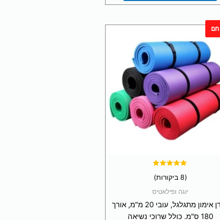
חם
למוצר
זה
יש
מספר
סוגים.
ניתן
לבחור
את
האפשרויות
בעמוד
המוצר
דורג
(8 ביקורות)
5.00
מתוך 5
יוגה ופילאטיס
מזרן אימון מתגלגל, עובי 20 מ"מ, אורך
180 ס"מ. כולל שרוכי נשיאה