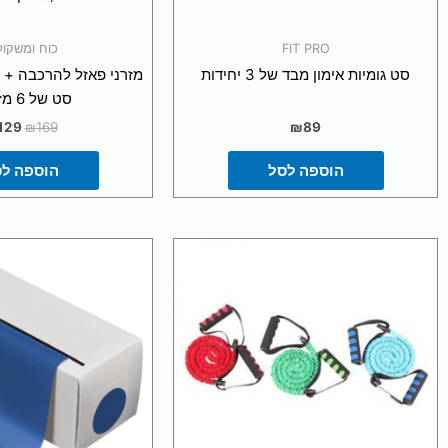
מתוך 5
FIT PRO
כוח ומשקול
סט גומיות אימון מבד של 3 יחידות
מזרני פאזל להרכבה + 
סט של 6 מזרנים
129
₪
169
₪
89
הוספה לסל
הוספה ל
למוצר
למו
זה
זה
יש
יש
מספר
מספ
סוגים.
סוגי
ניתן
ניתן
לבחור
לבח
את
את
האפשרויות
האפ