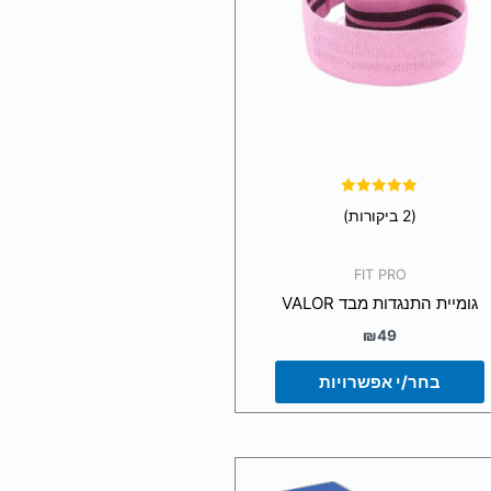
ניתן
לבחור
את
האפשרויות
בעמוד
המוצר
דורג
(2 ביקורות)
5.00
מתוך 5
FIT PRO
גומיית התנגדות מבד VALOR
₪
49
בחר/י אפשרויות
למוצר