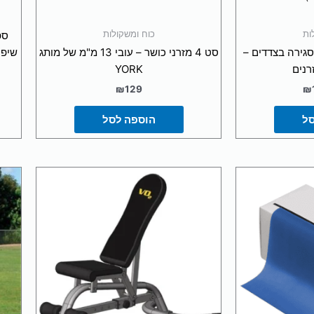
ות
כוח ומשקולות
סגירה בצדדים –
סט 4 מזרני כושר – עובי 13 מ"מ של מותג
YORK
₪
129
₪
סל
הוספה לסל
צר
ר
ם.
ור
שרויות