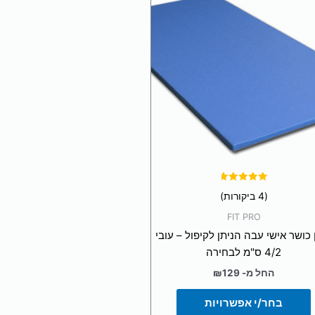
זה
יש
מספר
סוגים.
ניתן
לבחור
את
האפשרויות
בעמוד
המוצר
דורג
(4 ביקורות)
4.75
מתוך 5
FIT PRO
 כושר אישי עבה הניתן לקיפול – עובי
4/2 ס"מ לבחירה
החל מ-
129
₪
בחר/י אפשרויות