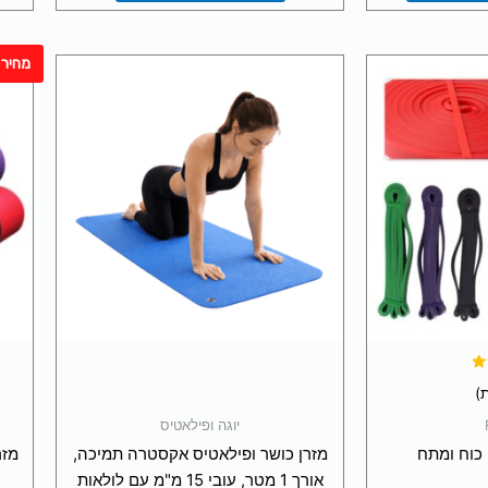
מחיר 
למוצר
זה
יש
מספר
סוגים.
ניתן
לבחור
את
האפשרויות
בעמוד
המוצר
יוגה ופילאטיס
מזרן כושר ופילאטיס אקסטרה תמיכה,
אורך 1 מטר, עובי 15 מ"מ עם לולאות