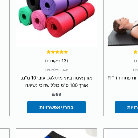
ניתן
ור
לבחור
את
שרויות
האפשרויות
וד
בעמוד
צר
המוצר
דורג
(13 ביקורות)
4.92
מתוך 5
יס
יוגה ופילאטיס
גומיית טרה בנד (התנגדות פתוחה) FIT
מזרן אימון ביתי מתגלגל, עובי 10 מ"מ,
אורך 180 ס"מ כולל שרוכי נשיאה
₪
89
ויות
בחר/י אפשרויות
צר