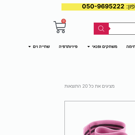
050-9695222
0
עגלת
קניות
פתח משחקים ופנאי
פתח שחייה וים
חימה
משחקים ופנאי
פיזיותרפיה
שחייה וים
ממוין
לפי
מציגים את כל ⁦20⁩ התוצאות
פופולריות
למוצר
זה
יש
מספר
סוגים.