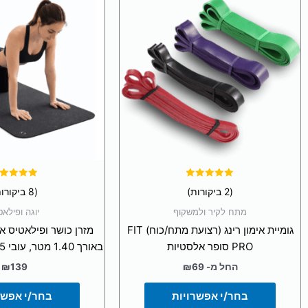
זה
זה
יש
יש
מספר
מספ
סוגים.
סוגי
ניתן
ניתן
לבחור
לבח
את
את
האפשרויות
האפ
בעמוד
בעמ
המוצר
המו
דורג
דורג
(2 ביקורות)
(8 ביקורות)
5.00
5.00
מתוך 5
מתוך 5
מתח לקיר ולמשקוף
יוגה ופילאט
גומיית אימון רינג (רצועת מתח/כוח) FIT
מזרן כושר ופילאטיס 
PRO סופר אלסטיות
באורך 1.40 מטר, עובי 15 מ"מ עם לולאות
החל מ-
69
₪
139
₪
בחר/י אפשרויות
בחר/י אפשר