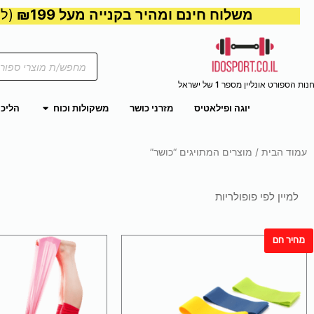
משלוח חינם ומהיר בקנייה מעל ₪199
(למע
Products
search
נות הספורט אונליין מספר 1 של ישראל
פתח משקול
יוגה ופילאטיס
מזרני כושר
משקולות וכוח
הליכו
עמוד הבית
/ מוצרים המתויגים “כושר”
מחיר חם
למוצר
למו
זה
זה
יש
יש
מספר
מספ
סוגים.
סוגי