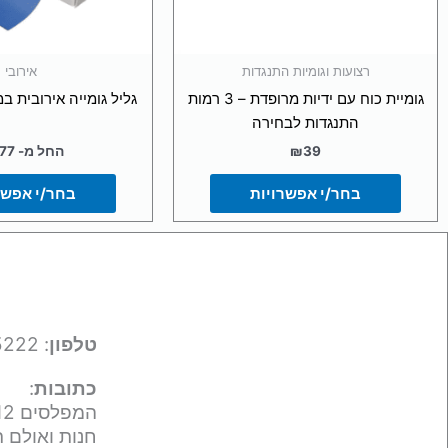
בעמוד
בעמ
המוצר
המו
רצועות וגומיות התנגדות
אירובי
גומיית כוח עם ידיות מרופדת – 3 רמות
גליל גומייה אירובית במ
התנגדות לבחירה
39
₪
החל מ-
77
בחר/י אפשרויות
בחר/י אפשר
טלפון
: 050-9695222
כתובות
:
המפלסים 12,
חנות ואולם ת