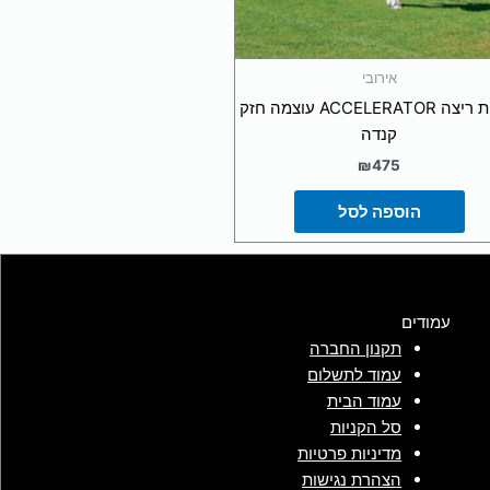
אירובי
גומיית ריצה ACCELERATOR עוצמה חזק
קנדה
₪
475
הוספה לסל
עמודים
תקנון החברה
עמוד לתשלום
עמוד הבית
סל הקניות
מדיניות פרטיות
הצהרת נגישות