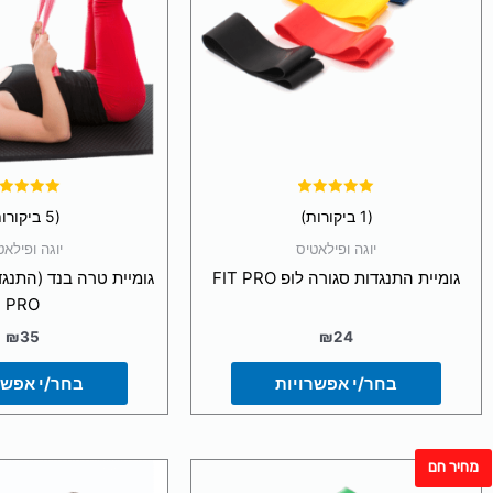
ניתן
ניתן
לבחור
לבח
את
את
האפשרויות
האפ
בעמוד
בעמ
המוצר
המו
דורג
דורג
(1 ביקורות)
(5 ביקורות)
5.00
5.00
מתוך 5
מתוך 5
יוגה ופילאטיס
יוגה ופילאט
גומיית התנגדות סגורה לופ FIT PRO
PRO
₪
35
₪
24
בחר/י אפשרויות
בחר/י אפשר
מחיר חם
למוצר
למו