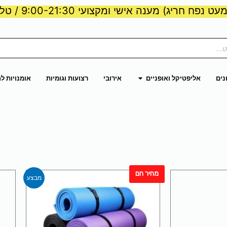
ט נפח חריג) מענה אישי ומקצועי 9:00-21:30 / טלפון:
ות וכוח
פתח אליפטיקל ואופניים
נים
אליפטיקל ואופניים
אירובי
רצועות וגומיות
אומנויות ל
מחיר חם
צר
למוצר
מבצע
זה
יש
ר
מספר
ם.
סוגים.