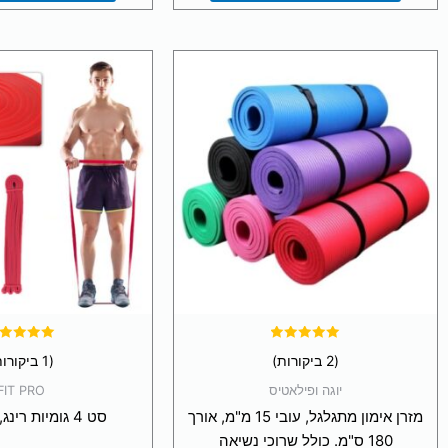
למוצר
זה
יש
מספר
סוגים.
ניתן
לבחור
את
האפשרויות
בעמוד
המוצר
דורג
דורג
(2 ביקורות)
(1 ביקורות)
5.00
5.00
מתוך 5
מתוך 5
יוגה ופילאטיס
FIT PRO
מזרן אימון מתגלגל, עובי 15 מ"מ, אורך
סט 4 גומיות רינג, כוח ומתח
180 ס"מ. כולל שרוכי נשיאה