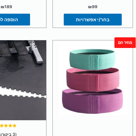
₪
189
₪
99
בחר/י אפשרויות
הוספה ל
מחיר חם
המח
המקו
היה:
69.
דורג
(3 ביקורות)
5.00