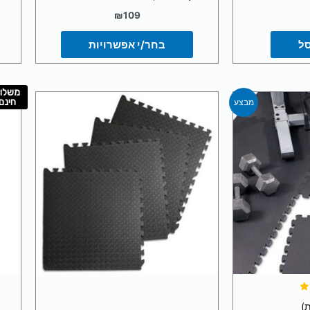
₪
109
סל
בחר/י אפשרויות
משלו
יר
המחיר
חינם
מבצע
רי
הנוכחי
הוא:
₪129.
₪1