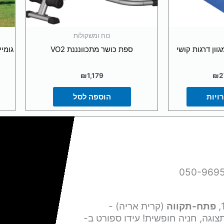
וד
צר
כוח ומשקולות
גוון דרגות קושי
ספת כושר מתכוונננת VO2
₪
1,179
₪
2
ויות
הוספה לסל
פתח-תקווה
(קרית אריה) -
צוגה, חניה חופשית! עידו ספורט ב-