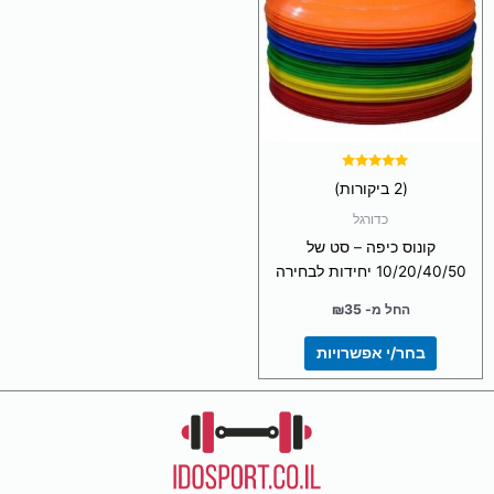
מספר
סוגים.
ניתן
לבחור
את
האפשרויות
בעמוד
המוצר
דורג
(2 ביקורות)
5.00
מתוך 5
כדורגל
קונוס כיפה – סט של
10/20/40/50 יחידות לבחירה
החל מ-
35
₪
בחר/י אפשרויות