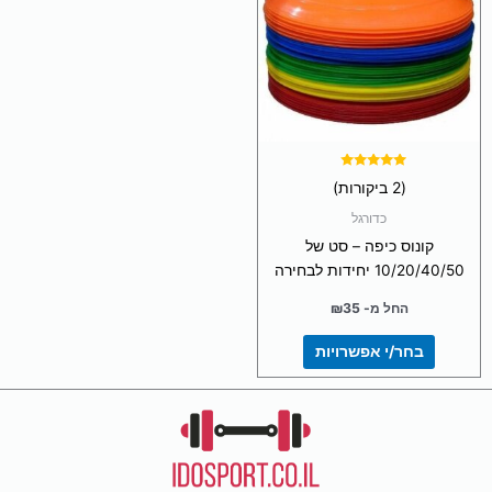
מספר
סוגים.
ניתן
לבחור
את
האפשרויות
בעמוד
המוצר
דורג
(2 ביקורות)
5.00
מתוך 5
כדורגל
קונוס כיפה – סט של
10/20/40/50 יחידות לבחירה
החל מ-
35
₪
בחר/י אפשרויות