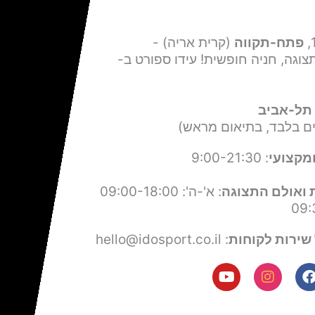
פתח-תקווה
(קרית אריה) -
צוגה, חניה חופשית! עידו ספורט ב-
תל-אביב
ים בלבד, בתיאום מראש)
מקצועי
: 9:00-21:30
 ואולם התצוגה
: א'-ה': 09:00-18:00
שירות לקוחות
: hello@idosport.co.il
Y
I
F
o
n
a
u
s
c
t
t
e