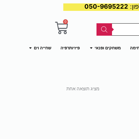
050-9695222
0
עגלת
קניות
פתח משחקים ופנאי
פתח שחייה וים
חימה
משחקים ופנאי
פיזיותרפיה
שחייה וים
מציג תוצאה אחת