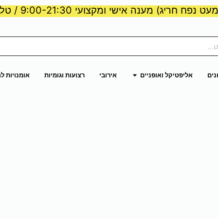
ט נפח חריג) מענה אישי ומקצועי 9:00-21:30 / טלפון:
ות וכוח
פתח אליפטיקל ואופניים
נים
אליפטיקל ואופניים
אירובי
רצועות וגומיות
אומנויות ל