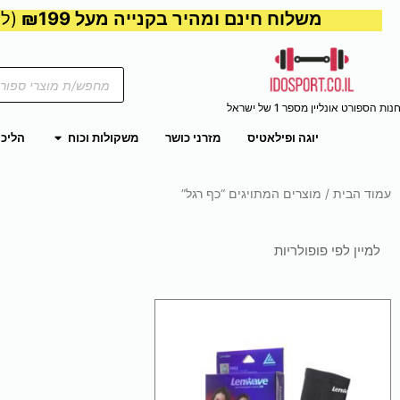
משלוח חינם ומהיר בקנייה מעל ₪199
(למע
Products
search
נות הספורט אונליין מספר 1 של ישראל
פתח משקול
יוגה ופילאטיס
מזרני כושר
משקולות וכוח
הליכו
עמוד הבית
/ מוצרים המתויגים “כף רגל”