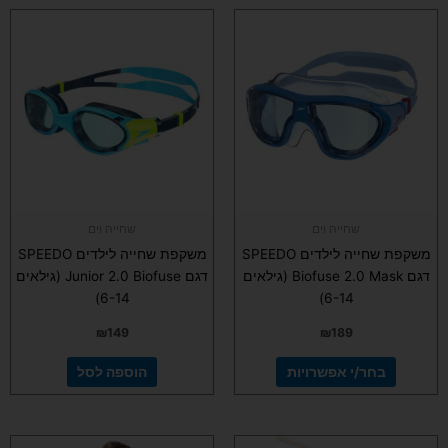
למוצר
זה
יש
מספר
סוגים.
ניתן
לבחור
את
האפשרויות
בעמוד
שחייה וים
שחייה וים
המוצר
משקפת שחייה לילדים SPEEDO
משקפת שחייה לילדים SPEEDO
דגם Biofuse 2.0 Mask (גילאים
דגם Junior 2.0 Biofuse (גילאים
6-14)
6-14)
₪
149
₪
189
בחר/י אפשרויות
הוספה לסל