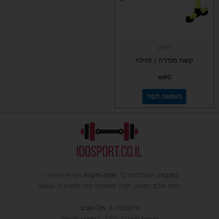
ילדים
קשת מסירה / זחילה
₪
80
הוספה לסל
כתובות
: המפלסים 12,
פתח-תקווה
(קרית אריה) –
חנות אולם תצוגה, חניה חופשית! עידו ספורט ב-Waze
גליקסברג 6,
תל-אביב
(איסוף מוצרים בלבד, בתיאום מראש)