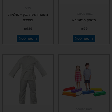
ילדים
גננות בפעולה
משטח רצפה ענק – סולמות
משחק הנחש בא
ונחשים
₪
189
₪
29
הוספה לסל
הוספה לסל
למוצר
זה
יש
מספר
סוגים.
ניתן
לבחור
את
האפשרויות
בעמוד
גננות בפעולה