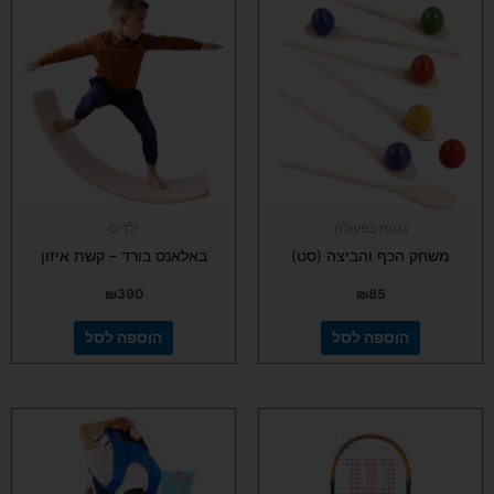
גננות בפעולה
ילדים
משחק הכף והביצה (סט)
באלאנס בורד – קשת איזון
₪
390
₪
85
הוספה לסל
הוספה לסל