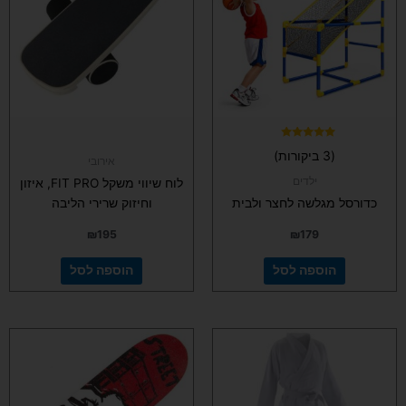
דורג
(3 ביקורות)
5.00
אירובי
מתוך 5
ילדים
לוח שיווי משקל FIT PRO, איזון
כדורסל מגלשה לחצר ולבית
וחיזוק שרירי הליבה
₪
195
₪
179
הוספה לסל
הוספה לסל
למוצר
למוצר
זה
זה
יש
יש
מספר
מספר