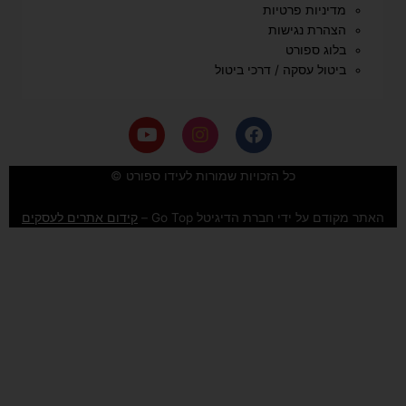
מדיניות פרטיות
הצהרת נגישות
בלוג ספורט
ביטול עסקה / דרכי ביטול
Y
I
F
o
n
a
u
s
c
e
t
t
כל הזכויות שמורות לעידו ספורט ©
u
a
b
b
g
o
האתר מקודם על ידי חברת הדיגיטל Go Top –
קידום אתרים לעסקים
e
r
o
a
k
m