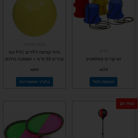
מספר
סוגים.
ניתן
לבחור
את
האפשרויות
בעמוד
גננות בפעולה
המוצר
ילדים
כדור קפיצה לילדים PVC עם
זוג קביים מפלסטיק
קרניים 55 ס"מ + משאבה בחינם
₪
65
₪
29
הוספה לסל
בחר/י אפשרויות
מחיר חם