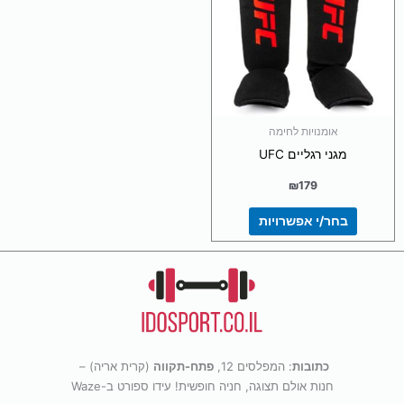
מספר
סוגים.
ניתן
לבחור
את
האפשרויות
בעמוד
אומנויות לחימה
המוצר
מגני רגליים UFC
₪
179
בחר/י אפשרויות
כתובות
: המפלסים 12,
פתח-תקווה
(קרית אריה) –
חנות אולם תצוגה, חניה חופשית! עידו ספורט ב-Waze