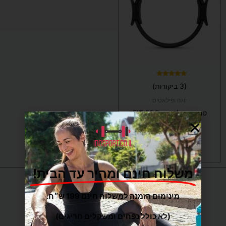
מספר
סוגים.
ניתן
לבחור
את
האפשרויות
בעמוד
המוצר
דורג
(3 ביקורות)
5.00
מתוך 5
יוגה ופילאטיס
טבעת פילאטיס FIT PRO
₪
69
בחר/י אפשרויות
משלוח חינם ומהיר עד הבית!
מינימום הזמנה למשלוח חינם 199 ש״ח.
(לא כולל נפחים ומשקלים חריגים)