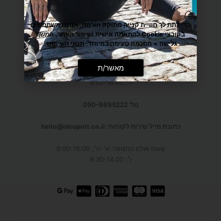
כתובות
: המפלסים 12,
פתח-תקווה
(קרית אריה) –
חנות אולם תצוגה, חניה חופשית! עידו ספורט ב-Waze
כדי לתת לך חוויית קנייה מתוקה וזורמת, אנחנו משתמשים
בקובצי Cookie להתאמה אישית ושיפור האתר. המשך
גליקסברג 6,
תל-אביב
גלישה = הסכמה טעימה במיוחד.
תנאי השימוש
.
(איסוף מוצרים בלבד, בתיאום מראש)
מאשר/ת
מענה טלפוני: א׳-ה׳: 9:00-21:30
ו׳: 9:00-16:00
טל' 050-9695222
כתובת מייל שירות לקוחות: hello@idosport.co.il
שעות אולם התצוגה: א׳-ה׳, 9:00-18:00
ו׳: 9:30-14:00