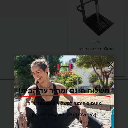
אירובי
מזחלת גרירה ודחיפה
₪
1,115
הוספה לסל
משלוח חינם ומהיר עד הבית!
מינימום הזמנה למשלוח חינם 199 ש״ח.
(לא כולל נפחים ומשקלים חריגים)
כתובות
: המפלסים 12,
פתח-תקווה
(קרית אריה) –
חנות אולם תצוגה, חניה חופשית! עידו ספורט ב-Waze