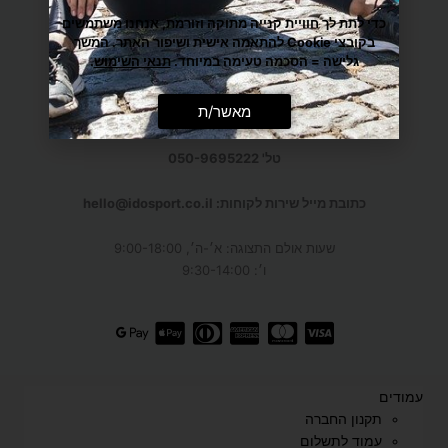
כדי לתת לך חוויית קנייה מתוקה וזורמת, אנחנו משתמשים
גליקסברג 6,
תל-אביב
בקובצי Cookie להתאמה אישית ושיפור האתר. המשך
(איסוף מוצרים בלבד, בתיאום מראש)
גלישה = הסכמה טעימה במיוחד.
תנאי השימוש
.
מענה טלפוני: א׳-ה׳: 9:00-21:30
מאשר/ת
ו׳: 9:00-16:00
טל' 050-9695222
כתובת מייל שירות לקוחות: hello@idosport.co.il
שעות אולם התצוגה: א׳-ה׳, 9:00-18:00
ו׳: 9:30-14:00
עמודים
תקנון החברה
עמוד לתשלום