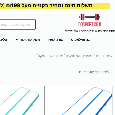
משלוח חינם ומהיר בקנייה מעל ₪199
(למע
Products
search
נות הספורט אונליין מספר 1 של ישראל
פתח משקול
יוגה ופילאטיס
מזרני כושר
משקולות וכוח
הליכו
עמוד הבית
/ מוצרים המתויגים “מזרון אקרובטיקה”