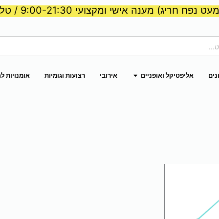
ט נפח חריג) מענה אישי ומקצועי 9:00-21:30 / טלפון:
ות וכוח
פתח אליפטיקל ואופניים
נים
אליפטיקל ואופניים
אירובי
רצועות וגומיות
אומנויות ל