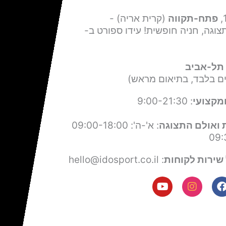
פתח-תקווה
(קרית אריה) -
צוגה, חניה חופשית! עידו ספורט ב-
תל-אביב
ים בלבד, בתיאום מראש)
מקצועי
: 9:00-21:30
 ואולם התצוגה
: א'-ה': 09:00-18:00
שירות לקוחות
: hello@idosport.co.il
Y
I
F
o
n
a
u
s
c
t
t
e
u
a
b