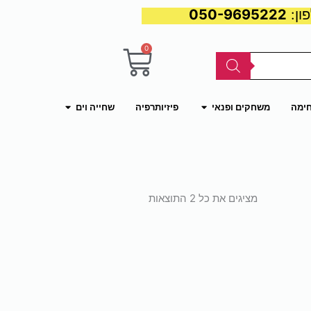
050-9695222
0
עגלת
קניות
פתח משחקים ופנאי
פתח שחייה וים
חימה
משחקים ופנאי
פיזיותרפיה
שחייה וים
ממוין
לפי
מציגים את כל ⁦2⁩ התוצאות
פופולריות