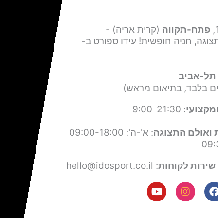
פתח-תקווה
(קרית אריה) -
צוגה, חניה חופשית! עידו ספורט ב-
תל-אביב
ים בלבד, בתיאום מראש)
מקצועי
: 9:00-21:30
 ואולם התצוגה
: א'-ה': 09:00-18:00
שירות לקוחות
: hello@idosport.co.il
Y
I
F
o
n
a
u
s
c
t
t
e