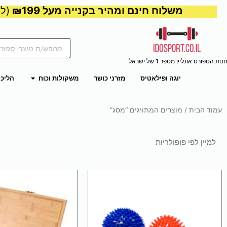
משלוח חינם ומהיר בקנייה מעל ₪199
(למע
Products
search
נות הספורט אונליין מספר 1 של ישראל
פתח משקול
יוגה ופילאטיס
מזרני כושר
משקולות וכוח
הליכו
עמוד הבית
/ מוצרים המתויגים “מסג”
למוצר
זה
יש
מספר
סוגים.