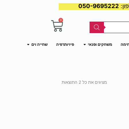
050-9695222
0
עגלת
קניות
פתח משחקים ופנאי
פתח שחייה וים
חימה
משחקים ופנאי
פיזיותרפיה
שחייה וים
ממוין
לפי
מציגים את כל ⁦2⁩ התוצאות
פופולריות