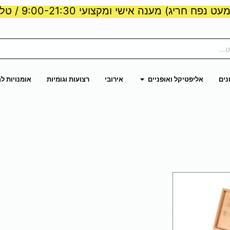
ט נפח חריג) מענה אישי ומקצועי 9:00-21:30 / טלפון:
ות וכוח
פתח אליפטיקל ואופניים
נים
אליפטיקל ואופניים
אירובי
רצועות וגומיות
אומנויות ל