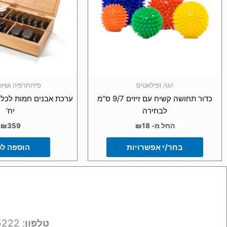
ניתן
לבחור
את
האפשרויות
בעמוד
המוצר
יוגה ופילאטיס
פיזיותרפיה ושיו
כדור תחושה קשיח עם זיזים 9/7 ס"מ
לבחירה
יח'
החל מ-
18
₪
359
₪
בחר/י אפשרויות
הוספה ל
טלפון
: 050-9695222