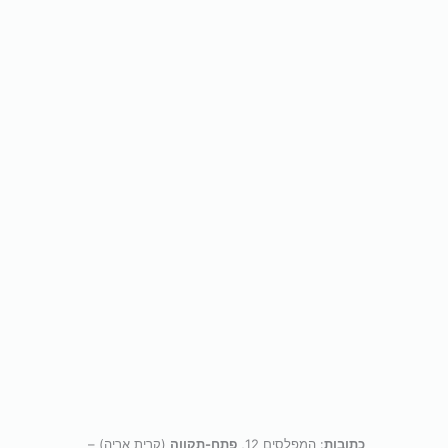
כתובות
: המפלסים 12,
פתח-תקווה
(קרית אריה) –