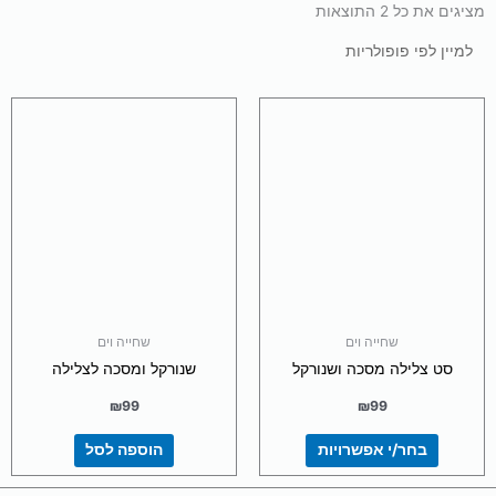
מציגים את כל ⁦2⁩ התוצאות
ממוין
לפי
פופולריות
למוצר
זה
יש
מספר
סוגים.
ניתן
לבחור
את
האפשרויות
בעמוד
שחייה וים
שחייה וים
המוצר
סט צלילה מסכה ושנורקל
שנורקל ומסכה לצלילה
₪
99
₪
99
בחר/י אפשרויות
הוספה לסל