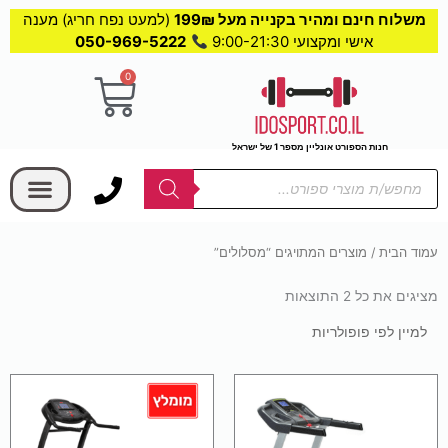
משלוח חינם ומהיר בקנייה מעל 199₪
(למעט נפח חריג) מענה
אישי ומקצועי 9:00-21:30
050-969-5222
0
עגלת
קניות
חנות הספורט אונליין מספר 1 של ישראל
בחר קטגוריה
Products
search
עמוד הבית
/ מוצרים המתויגים “מסלולים”
מציגים את כל ⁦2⁩ התוצאות
ממוין
לפי
פופולריות