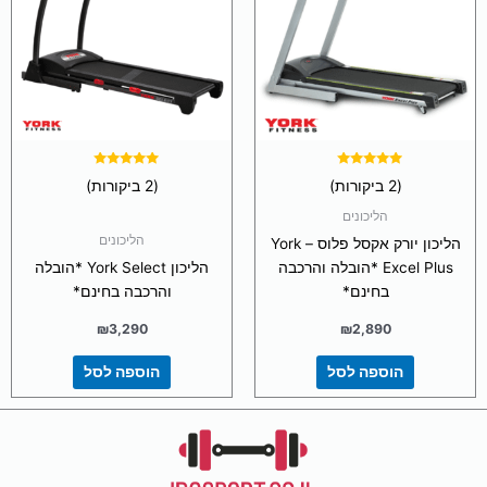
דורג
דורג
(2 ביקורות)
(2 ביקורות)
5.00
5.00
מתוך 5
מתוך 5
הליכונים
הליכונים
הליכון יורק אקסל פלוס – York
Excel Plus *הובלה והרכבה
הליכון York Select *הובלה
בחינם*
והרכבה בחינם*
₪
3,290
₪
2,890
הוספה לסל
הוספה לסל