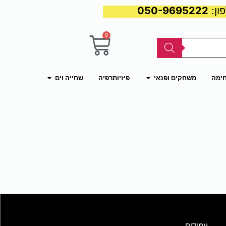
050-9695222
0
עגלת
קניות
פתח משחקים ופנאי
פתח שחייה וים
חימה
משחקים ופנאי
פיזיותרפיה
שחייה וים
עמודים