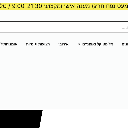
ט נפח חריג) מענה אישי ומקצועי 9:00-21:30 / טלפון:
ות וכוח
פתח אליפטיקל ואופניים
נים
אליפטיקל ואופניים
אירובי
רצועות וגומיות
אומנויות ל