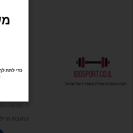
מש
טלפון
: 050-9695222
כתובות
:
המפלסים 12,
חנות ואולם ת
Waze
ו
גליקסברג 6,
(איסוף מוצר
מענה אישי ו
חנות הספורט אונליין מספר 1 של ישראל
שעות החנות
ו': 09:30-14:00
כתובת מייל 