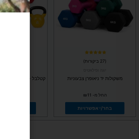
ניתן
ניתן
לבחור
לבח
את
את
האפשרויות
האפ
בעמוד
בעמ
המוצר
המו
דורג
דורג
(27 ביקורות)
(9 ביקורות)
5.00
5.00
מתוך 5
מתוך 5
יוגה ופילאטיס
כוח ומשקול
משקולות יד ניאופרן צבעוניות
קטלבל – משקולות צבעו
לבחירה
החל מ-
11
₪
החל מ-
69
בחר/י אפשרויות
בחר/י אפשר