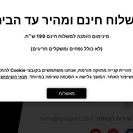
לוח חינם ומהיר עד הבית
מינימום הזמנה למשלוח חינם 199 ש״ח.
(לא כולל נפחים ומשקלים חריגים)
פתח-תקווה
(קרית אריה) -
צוגה, חניה חופשית! עידו ספורט ב-
כדי לתת לך חוויית קנייה מ
שיפור האתר. המשך גלישה = הסכמה טעימה במיוחד.
תנאי השימוש
.
תל-אביב
ים בלבד, בתיאום מראש)
מאשר/ת
מקצועי
: 9:00-21:30
 ואולם התצוגה
: א'-ה': 09:00-18:00
שירות לקוחות
: hello@idosport.co.il
Y
I
F