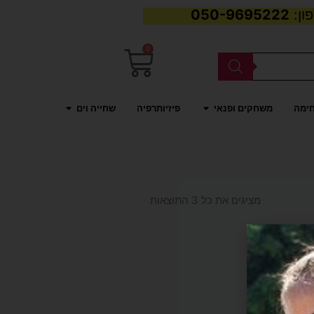
050-9695222
0
עגלת
קניות
פתח משחקים ופנאי
פתח שחייה וים
חימה
משחקים ופנאי
פיזיותרפיה
שחייה וים
ממוין
לפי
מציגים את כל ⁦3⁩ התוצאות
פופולריות