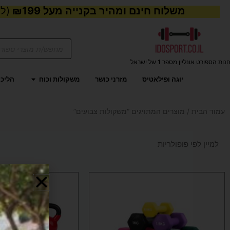
משלוח חינם ומהיר בקנייה מעל ₪199
(למע
Products
search
נות הספורט אונליין מספר 1 של ישראל
פתח משקול
יוגה ופילאטיס
מזרני כושר
משקולות וכוח
הליכו
עמוד הבית
/ מוצרים המתויגים “משקולות צבועים”
למוצר
למו
זה
זה
יש
יש
מספר
מספ
סוגים.
סוגי