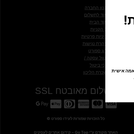
!
עמודים
תקנון החברה
עמוד לתשלום
עמוד הבית
סל הקניות
מדיניות פרטיות
הצהרת נגישות
בלוג ספורט
תוקה וזורמת, אנחנו משתמשים בקובצי Cookie להתאמה אישית
ביטול עסקה /
דרכי ביטול
השכרת הליכון
תשלום מאובטח SSL
כל הזכויות שמורות לעידו ספורט ©
האתר מקודם ע"י Go Top –
קידום אתרים לעסקים