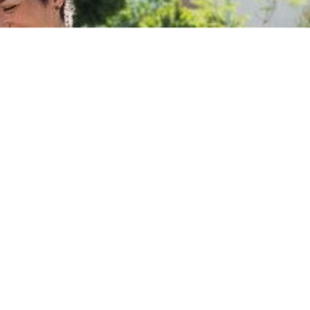
ניתן
ור
לבחור
את
שרויות
האפשרויות
וד
בעמוד
צר
המוצר
דורג
(4 ביקורות)
5.00
מתוך 5
ות
כוח ומשקולות
ניות עם משקלים
קטלבל – הסדרה הורודה מותג VALOR
₪
החל מ-
60
₪
ויות
בחר/י אפשרויות