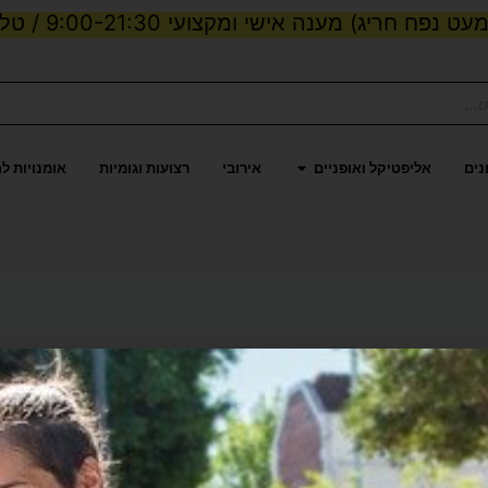
ט נפח חריג) מענה אישי ומקצועי 9:00-21:30 / טלפון:
ות וכוח
פתח אליפטיקל ואופניים
נים
אליפטיקל ואופניים
אירובי
רצועות וגומיות
אומנויות ל
צר
למוצר
זה
יש
ר
מספר
ם.
סוגים.