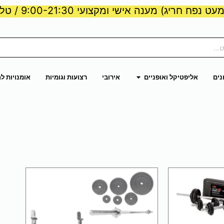
ט נפח חריג) מענה אישי ומקצועי 9:00-21:30 / טלפון:
ות וכוח
פתח אליפטיקל ואופניים
נים
אליפטיקל ואופניים
אירובי
רצועות וגומיות
אומנויות ל