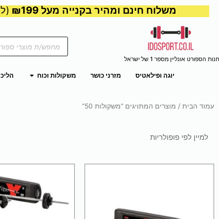
משלוח חינם ומהיר בקנייה מעל ₪199
(למע
Products
search
נות הספורט אונליין מספר 1 של ישראל
פתח משקול
יוגה ופילאטיס
מזרני כושר
משקולות וכוח
הליכו
עמוד הבית
/ מוצרים המתויגים “משקולות 50”