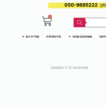
050-9695222
0
עגלת
קניות
פתח משחקים ופנאי
פתח שחייה וים
חימה
משחקים ופנאי
פיזיותרפיה
שחייה וים
ממוין
לפי
מציגים את כל ⁦3⁩ התוצאות
פופולריות