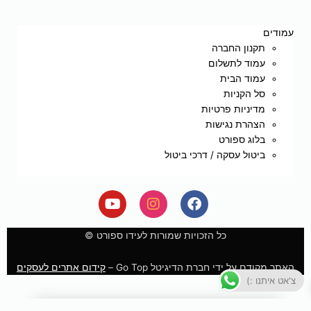
עמודים
תקנון החברה
עמוד לתשלום
עמוד הבית
סל הקניות
מדיניות פרטיות
הצהרת נגישות
בלוג ספורט
ביטול עסקה / דרכי ביטול
Y
I
F
o
n
a
u
s
c
e
t
t
כל הזכויות שמורות לעידו ספורט ©
u
a
b
b
g
o
האתר מקודם על ידי חברת הדיגיטל Go Top –
קידום אתרים לעסקים
e
r
o
צ'אט איתנו :)
a
k
m