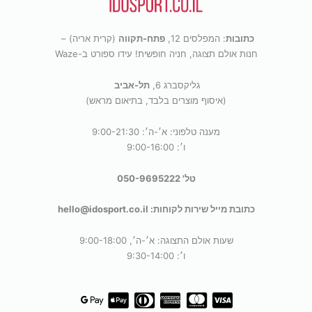
משלוח חינם ומהיר עד הבית!
כתובות
: המפלסים 12,
פתח-תקווה
(קרית אריה) –
חנות אולם תצוגה, חניה חופשית! עידו ספורט ב-Waze
מינימום הזמנה למשלוח חינם 199 ש״ח.
גליקסברג 6,
תל-אביב
(לא כולל נפחים ומשקלים חריגים)
(איסוף מוצרים בלבד, בתיאום מראש)
מענה טלפוני: א׳-ה׳: 9:00-21:30
כדי לתת לך חוויית קנייה מתוקה וזורמת, אנחנו משתמשים
ו׳: 9:00-16:00
בקובצי Cookie להתאמה אישית ושיפור האתר. המשך
גלישה = הסכמה טעימה במיוחד.
תנאי השימוש
.
טל' 050-9695222
מאשר/ת
כתובת מייל שירות לקוחות: hello@idosport.co.il
שעות אולם התצוגה: א׳-ה׳, 9:00-18:00
ו׳: 9:30-14:00