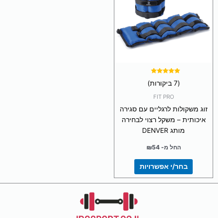
מספר
סוגים.
ניתן
לבחור
את
האפשרויות
בעמוד
המוצר
דורג
(7 ביקורות)
5.00
מתוך 5
FIT PRO
זוג משקולות לרגליים עם סגירה
איכותית – משקל רצוי לבחירה
מותג DENVER
החל מ-
54
₪
בחר/י אפשרויות