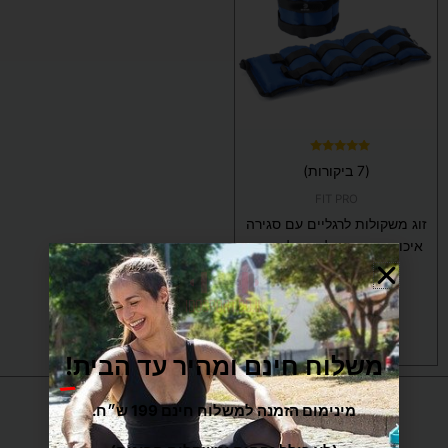
מספר
סוגים.
ניתן
לבחור
את
האפשרויות
בעמוד
המוצר
דורג
(7 ביקורות)
5.00
מתוך 5
FIT PRO
זוג משקולות לרגליים עם סגירה
איכותית – משקל רצוי לבחירה
מותג DENVER
החל מ-
54
₪
בחר/י אפשרויות
משלוח חינם ומהיר עד הבית!
מינימום הזמנה למשלוח חינם 199 ש״ח.