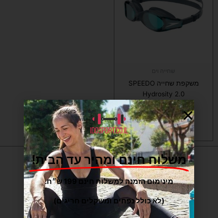
מספר
סוגים.
ניתן
לבחור
את
האפשרויות
בעמוד
שחייה וים
המוצר
משקפת שחייה SPEEDO
Hydrosity 2.0
₪
139
בחר/י אפשרויות
משלוח חינם ומהיר עד הבית!
מינימום הזמנה למשלוח חינם 199 ש״ח.
(לא כולל נפחים ומשקלים חריגים)
כתובות
: המפלסים 12,
פתח-תקווה
(קרית אריה) –