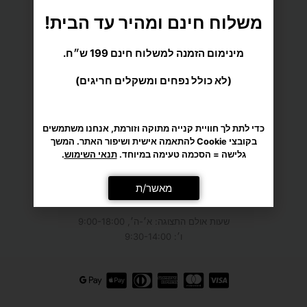
משלוח חינם ומהיר עד הבית!
כתובות
: המפלסים 12,
פתח-תקווה
(קרית אריה) –
חנות אולם תצוגה, חניה חופשית! עידו ספורט ב-Waze
מינימום הזמנה למשלוח חינם 199 ש״ח.
גליקסברג 6,
תל-אביב
(לא כולל נפחים ומשקלים חריגים)
(איסוף מוצרים בלבד, בתיאום מראש)
מענה טלפוני: א׳-ה׳: 9:00-21:30
כדי לתת לך חוויית קנייה מתוקה וזורמת, אנחנו משתמשים
ו׳: 9:00-16:00
בקובצי Cookie להתאמה אישית ושיפור האתר. המשך
גלישה = הסכמה טעימה במיוחד.
תנאי השימוש
.
טל' 050-9695222
מאשר/ת
כתובת מייל שירות לקוחות: hello@idosport.co.il
שעות אולם התצוגה: א׳-ה׳, 9:00-18:00
ו׳: 9:30-14:00