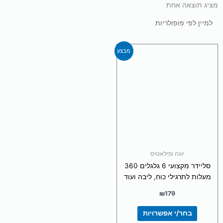
מציג תוצאה אחת
למוצר
מבצע
זה
יש
מספר
סוגים.
ניתן
לבחור
את
האפשרויות
בעמוד
יוגה ופילאטיס
המוצר
סליידר מקצועי 6 גלגלים 360
מעלות לתרגילי כוח, ליבה ועוד
₪
179
בחר/י אפשרויות