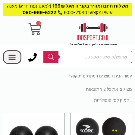
משלוח חינם ומהיר בקנייה מעל 199₪
(למעט נפח חריג) מענה
אישי ומקצועי 9:00-21:30
050-969-5222
0
עגלת
קניות
חנות הספורט אונליין מספר 1 של ישראל
בחר קטגוריה
Products
search
עמוד הבית
/ מוצרים המתויגים “סקווש”
מציגים את כל ⁦2⁩ התוצאות
ממוין
לפי
פופולריות